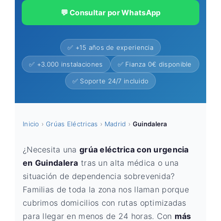
💬 Consultar por WhatsApp
✅ +15 años de experiencia
✅ +3.000 instalaciones
✅ Fianza 0€ disponible
✅ Soporte 24/7 incluido
Inicio
›
Grúas Eléctricas
›
Madrid
›
Guindalera
¿Necesita una
grúa eléctrica con urgencia
en Guindalera
tras un alta médica o una
situación de dependencia sobrevenida?
Familias de toda la zona nos llaman porque
cubrimos domicilios con rutas optimizadas
para llegar en menos de 24 horas. Con
más