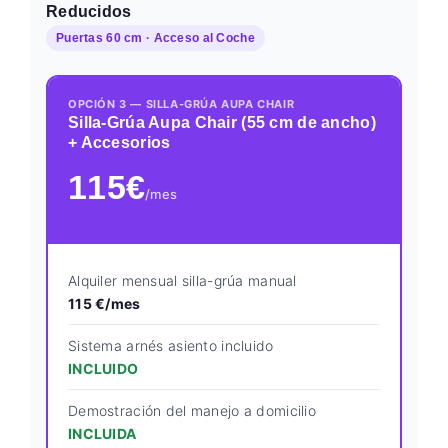
Reducidos
Puertas 60 cm · Acceso al Coche
OPCIÓN 3 — SILLA-GRÚA AUPA CHAIR
Silla-Grúa Aupa Chair (55 cm de ancho)
+ Accesorios
115€
/mes
Alquiler mensual silla-grúa manual
115 €/mes
Sistema arnés asiento incluido
INCLUIDO
Demostración del manejo a domicilio
INCLUIDA