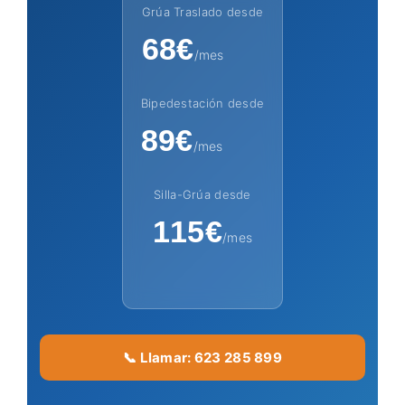
Grúa Traslado desde
68€
/mes
Bipedestación desde
89€
/mes
Silla-Grúa desde
115€
/mes
📞 Llamar: 623 285 899