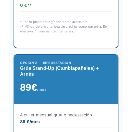
0 €**
* Tarifa plana de logística para Guindalera.
** Válido dejando tarjeta de crédito como garantía. En
efectivo: 1 mensualidad de fianza.
OPCIÓN 2 — BIPEDESTACIÓN
Grúa Stand-Up (Cambiapañales) +
Arnés
89€
/mes
Alquiler mensual grúa bipedestación
89 €/mes