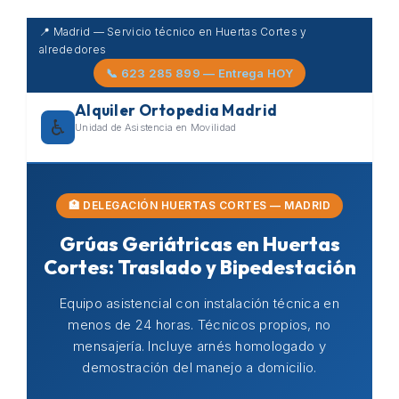
Skip
📍 Madrid — Servicio técnico en Huertas Cortes y
to
alrededores
content
📞 623 285 899 — Entrega HOY
Alquiler Ortopedia Madrid
♿
Unidad de Asistencia en Movilidad
🏥 DELEGACIÓN HUERTAS CORTES — MADRID
Grúas Geriátricas en Huertas
Cortes: Traslado y Bipedestación
Equipo asistencial con instalación técnica en
menos de 24 horas. Técnicos propios, no
mensajería. Incluye arnés homologado y
demostración del manejo a domicilio.