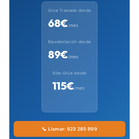
Grúa Traslado desde
68€
/mes
Bipedestación desde
89€
/mes
Silla-Grúa desde
115€
/mes
📞 Llamar: 623 285 899