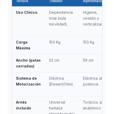
Técnica
Traslado
Bipedestación
Uso Clínico
Dependencia
Higiene,
total (nula
vestido y
movilidad)
verticalización
Carga
150 Kg
150 Kg
Máxima
Ancho (patas
53 cm
59 cm
cerradas)
Sistema de
Eléctrica
Eléctrica alta
Motorización
(Dewert/Okin)
potencia
Arnés
Universal
Torácico axial
incluido
hamaca
anatómico
(desinfectado)