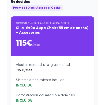
Reducidos
Puertas 60 cm · Acceso al Coche
OPCIÓN 3 — SILLA-GRÚA AUPA CHAIR
Silla-Grúa Aupa Chair (55 cm de ancho)
+ Accesorios
115€
/mes
Alquiler mensual silla-grúa manual
115 €/mes
Sistema arnés asiento incluido
INCLUIDO
Demostración del manejo a domicilio
INCLUIDA