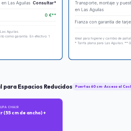
n en Las Aguilas
Consultar*
Transporte, montaje y pues
en Las Aguilas
0 €**
Fianza con garantía de tarje
 Las Aguilas.
dito como garantía. En efectivo: 1
Ideal para higiene y cambio de pañal
* Tarifa plana para Las Aguilas. ** G
al para Espacios Reducidos
Puertas 60 cm · Acceso al Coc
AUPA CHAIR
r (55 cm de ancho) +