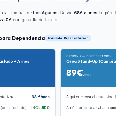
ra las familias de
Las Aguilas
. Desde
68€ al mes
la grúa d
nza 0€
con garantía de tarjeta.
 para Dependencia
Traslado · Bipedestación
OPCIÓN 2 — BIPEDESTACIÓN
aslado + Arnés
Grúa Stand-Up (Cambia
89€
/mes
otorizada
68 €/mes
Alquiler mensual grúa bipe
 (desinfectado)
INCLUIDO
Arnés torácico axial anatóm