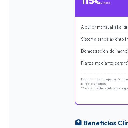
115€
/mes
Alquiler mensual silla-g
Sistema arnés asiento i
Demostración del manej
Fianza mediante garantí
La grúa más compacta: 55 cm d
baños estrechos.
** Garantía de tarjeta sin cargo
🏥 Beneficios Cl