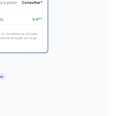
ta a punto
Consultar*
ta
0 €**
 sin transferencia completa.
arantía de tarjeta sin cargo.
he