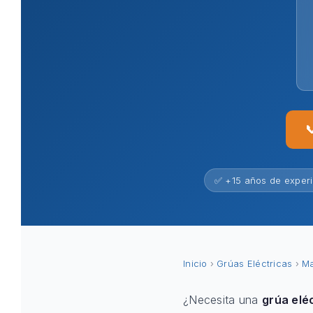

✅ +15 años de exper
Inicio
›
Grúas Eléctricas
›
Ma
¿Necesita una
grúa elé