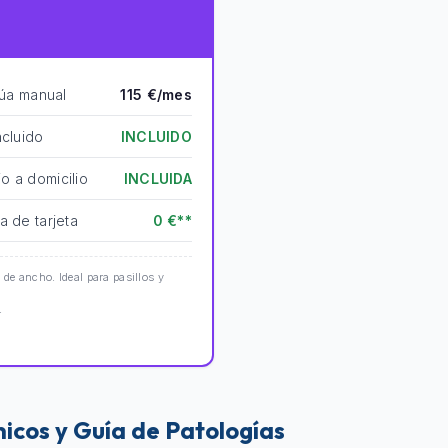
rúa manual
115 €/mes
ncluido
INCLUIDO
o a domicilio
INCLUIDA
a de tarjeta
0 €**
e ancho. Ideal para pasillos y
.
ínicos y Guía de Patologías