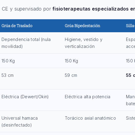
o CE y supervisado por
fisioterapeutas especializados e
Grúa de Traslado
Grúa Bipedestación
Sill
Dependencia total (nula
Higiene, vestido y
Espa
movilidad)
verticalización
acc
150 Kg
150 Kg
150 
53 cm
59 cm
55 
Eléctrica (Dewert/Okin)
Eléctrica alta potencia
Manu
bate
Universal hamaca
Torácico axial anatómico
Sist
(desinfectado)