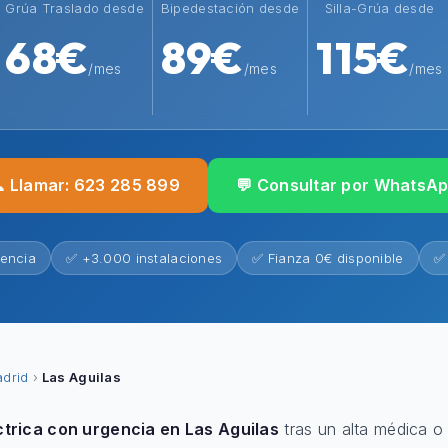
Grúa Traslado desde
Bipedestación desde
Silla-Grúa desde
68€
89€
115€
/mes
/mes
/mes
 Llamar: 623 285 899
💬 Consultar por WhatsA
iencia
✅ +3.000 instalaciones
✅ Fianza 0€ disponible
✅ 
drid
›
Las Aguilas
ctrica con urgencia en Las Aguilas
tras un alta médica o