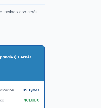
e traslado con arnés
pañales) + Arnés
destación
89 €/mes
ico
INCLUIDO