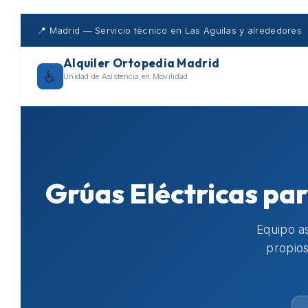
Skip
to
📍 Madrid — Servicio técnico en Las Aguilas y alrededores
content
Alquiler Ortopedia Madrid
♿
Unidad de Asistencia en Movilidad
Grúas Eléctricas par
Equipo as
propios