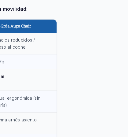
n movilidad
:
a-Grúa Aupa Chair
cios reducidos /
eso al coche
Kg
cm
al ergonómica (sin
ría)
ema arnés asiento