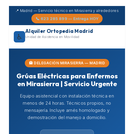
Skip
📍 Madrid — Servicio técnico en Mirasierra y alrededores
to
📞 623 285 899 — Entrega HOY
content
Alquiler Ortopedia Madrid
♿
Unidad de Asistencia en Movilidad
🏥 DELEGACIÓN MIRASIERRA — MADRID
Grúas Eléctricas para Enfermos
en Mirasierra | Servicio Urgente
Equipo asistencial con instalación técnica en
menos de 24 horas. Técnicos propios, no
mensajería. Incluye arnés homologado y
demostración del manejo a domicilio.