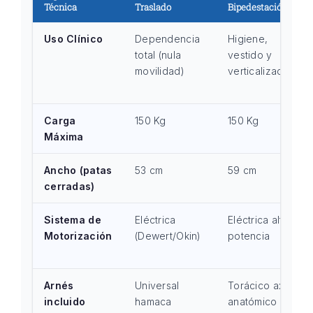
Técnica
Traslado
Bipedestación
Uso Clínico
Dependencia
Higiene,
total (nula
vestido y
movilidad)
verticalización
Carga
150 Kg
150 Kg
Máxima
Ancho (patas
53 cm
59 cm
cerradas)
Sistema de
Eléctrica
Eléctrica alta
Motorización
(Dewert/Okin)
potencia
Arnés
Universal
Torácico axial
incluido
hamaca
anatómico