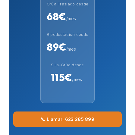
Grúa Traslado desde
68€
/mes
Bipedestación desde
89€
/mes
Silla-Grúa desde
115€
/mes
📞 Llamar: 623 285 899