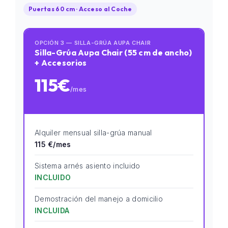
Puertas 60 cm · Acceso al Coche
OPCIÓN 3 — SILLA-GRÚA AUPA CHAIR
Silla-Grúa Aupa Chair (55 cm de ancho)
+ Accesorios
115€
/mes
Alquiler mensual silla-grúa manual
115 €/mes
Sistema arnés asiento incluido
INCLUIDO
Demostración del manejo a domicilio
INCLUIDA