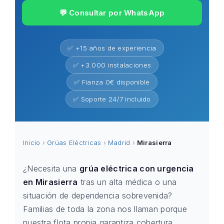
💬 Consultar por WhatsApp
✅ +15 años de experiencia
✅ +3.000 instalaciones
✅ Fianza 0€ disponible
✅ Soporte 24/7 incluido
Inicio
›
Grúas Eléctricas
›
Madrid
›
Mirasierra
¿Necesita una
grúa eléctrica con urgencia
en Mirasierra
tras un alta médica o una
situación de dependencia sobrevenida?
Familias de toda la zona nos llaman porque
nuestra flota propia garantiza cobertura