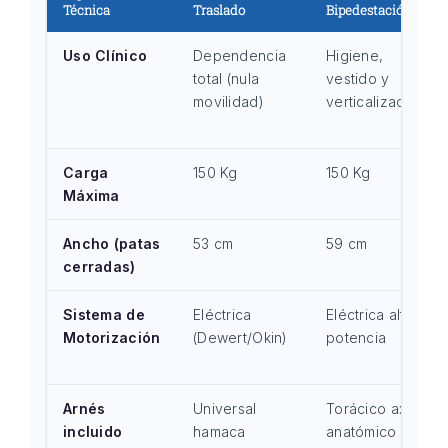
Técnica
Traslado
Bipedestación
Uso Clínico
Dependencia
Higiene,
total (nula
vestido y
movilidad)
verticalización
Carga
150 Kg
150 Kg
Máxima
Ancho (patas
53 cm
59 cm
cerradas)
Sistema de
Eléctrica
Eléctrica alta
Motorización
(Dewert/Okin)
potencia
Arnés
Universal
Torácico axial
incluido
hamaca
anatómico