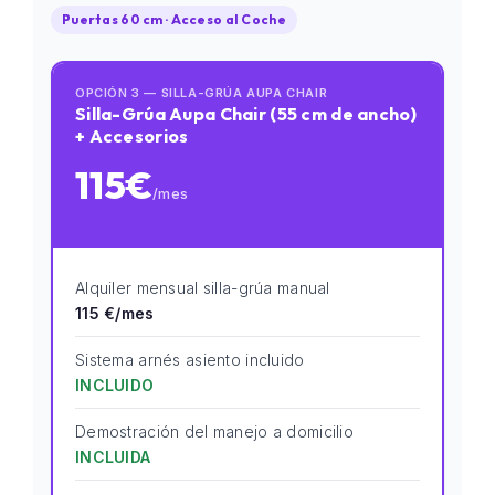
Puertas 60 cm · Acceso al Coche
OPCIÓN 3 — SILLA-GRÚA AUPA CHAIR
Silla-Grúa Aupa Chair (55 cm de ancho)
+ Accesorios
115€
/mes
Alquiler mensual silla-grúa manual
115 €/mes
Sistema arnés asiento incluido
INCLUIDO
Demostración del manejo a domicilio
INCLUIDA