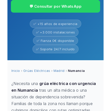
💬 Consultar por WhatsApp
✅ +15 años de experiencia
✅ +3.000 instalaciones
✅ Fianza 0€ disponible
✅ Soporte 24/7 incluido
Inicio
›
Grúas Eléctricas
›
Madrid
›
Numancia
¿Necesita una
grúa eléctrica con urgencia
en Numancia
tras un alta médica o una
situación de dependencia sobrevenida?
Familias de toda la zona nos llaman porque
cubrimos domicilios con rutas optimizadas