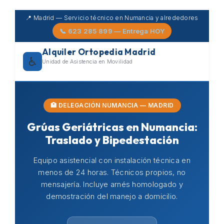
Skip
📍 Madrid — Servicio técnico en Numancia y alrededores
to
📞 623 285 899 — Entrega HOY
content
Alquiler Ortopedia Madrid
♿
Unidad de Asistencia en Movilidad
🏥 DELEGACIÓN NUMANCIA — MADRID
Grúas Geriátricas en Numancia:
Traslado y Bipedestación
Equipo asistencial con instalación técnica en
menos de 24 horas. Técnicos propios, no
mensajería. Incluye arnés homologado y
demostración del manejo a domicilio.