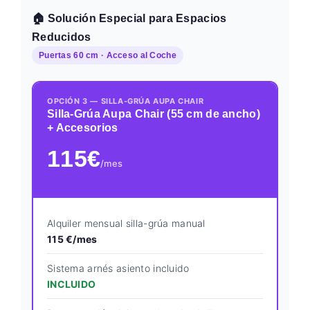
🏠 Solución Especial para Espacios
Reducidos
Puertas 60 cm · Acceso al Coche
OPCIÓN 3 — SILLA-GRÚA AUPA CHAIR
Silla-Grúa Aupa Chair (55 cm de ancho)
+ Accesorios
115€
/mes
Alquiler mensual silla-grúa manual
115 €/mes
Sistema arnés asiento incluido
INCLUIDO