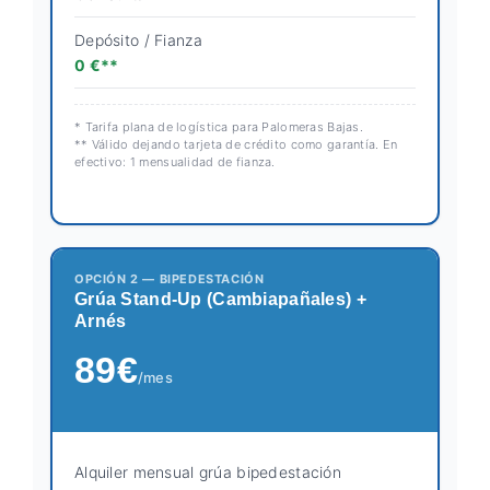
Depósito / Fianza
0 €**
* Tarifa plana de logística para Palomeras Bajas.
** Válido dejando tarjeta de crédito como garantía. En
efectivo: 1 mensualidad de fianza.
OPCIÓN 2 — BIPEDESTACIÓN
Grúa Stand-Up (Cambiapañales) +
Arnés
89€
/mes
Alquiler mensual grúa bipedestación