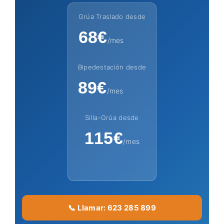
Grúa Traslado desde
68€
/mes
Bipedestación desde
89€
/mes
Silla-Grúa desde
115€
/mes
📞 Llamar: 623 285 899