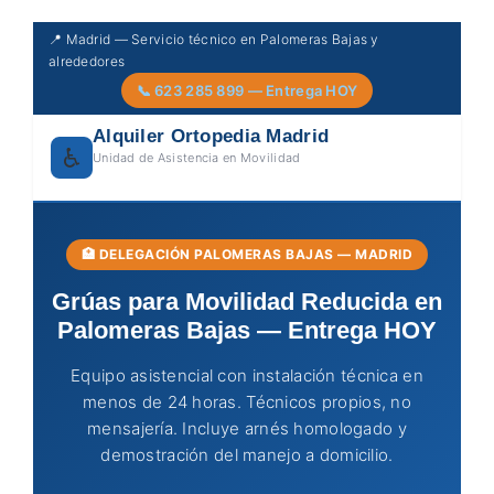
Skip
📍 Madrid — Servicio técnico en Palomeras Bajas y
to
alrededores
content
📞 623 285 899 — Entrega HOY
Alquiler Ortopedia Madrid
♿
Unidad de Asistencia en Movilidad
🏥 DELEGACIÓN PALOMERAS BAJAS — MADRID
Grúas para Movilidad Reducida en
Palomeras Bajas — Entrega HOY
Equipo asistencial con instalación técnica en
menos de 24 horas. Técnicos propios, no
mensajería. Incluye arnés homologado y
demostración del manejo a domicilio.