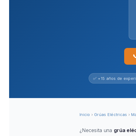

✅ +15 años de exper
Inicio
›
Grúas Eléctricas
›
Ma
¿Necesita una
grúa elé