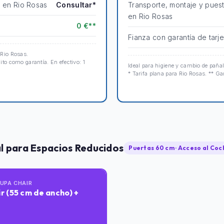
n en Rio Rosas
Consultar*
Transporte, montaje y pues
en Rio Rosas
0 €**
Fianza con garantía de tarje
 Rio Rosas.
dito como garantía. En efectivo: 1
Ideal para higiene y cambio de pañal
* Tarifa plana para Rio Rosas. ** Gar
al para Espacios Reducidos
Puertas 60 cm · Acceso al Coc
AUPA CHAIR
r (55 cm de ancho) +