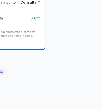
ta a punto
Consultar*
ta
0 €**
 sin transferencia completa.
antía de tarjeta sin cargo.
he