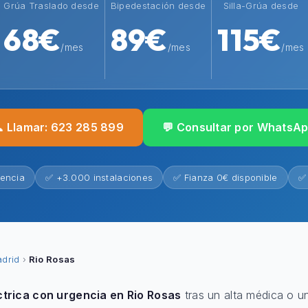
Grúa Traslado desde
Bipedestación desde
Silla-Grúa desde
68€
89€
115€
/mes
/mes
/mes
 Llamar: 623 285 899
💬 Consultar por WhatsA
iencia
✅ +3.000 instalaciones
✅ Fianza 0€ disponible
✅ 
drid
›
Rio Rosas
ctrica con urgencia en Rio Rosas
tras un alta médica o u