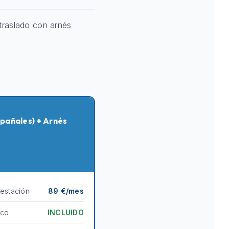
traslado con arnés
pañales) + Arnés
destación
89 €/mes
ico
INCLUIDO