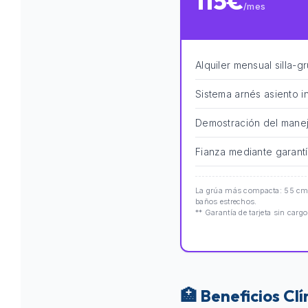
115€
/mes
Alquiler mensual silla-g
Sistema arnés asiento i
Demostración del manej
Fianza mediante garantí
La grúa más compacta: 55 cm d
baños estrechos.
** Garantía de tarjeta sin cargo
🏥 Beneficios Cl