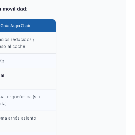
n movilidad
:
a-Grúa Aupa Chair
cios reducidos /
eso al coche
Kg
cm
al ergonómica (sin
ría)
ema arnés asiento