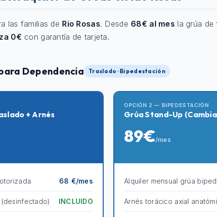
ra las familias de
Rio Rosas
. Desde
68€ al mes
la grúa de 
nza 0€
con garantía de tarjeta.
 para Dependencia
Traslado · Bipedestación
OPCIÓN 2 — BIPEDESTACIÓN
aslado + Arnés
Grúa Stand-Up (Cambia
89€
/mes
otorizada
68 €/mes
Alquiler mensual grúa bipe
 (desinfectado)
INCLUIDO
Arnés torácico axial anatóm