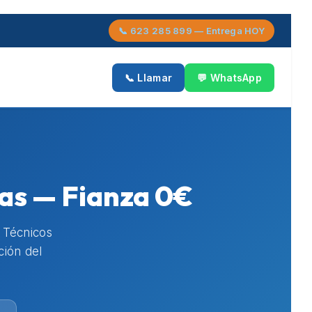
📞 623 285 899 — Entrega HOY
📞 Llamar
💬 WhatsApp
sas — Fianza 0€
. Técnicos
ción del