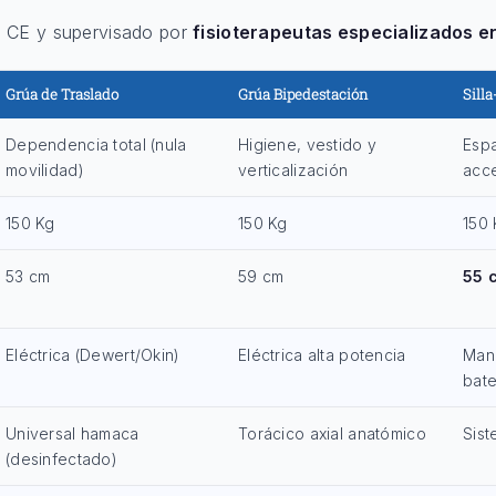
o CE y supervisado por
fisioterapeutas especializados e
Grúa de Traslado
Grúa Bipedestación
Sill
Dependencia total (nula
Higiene, vestido y
Espa
movilidad)
verticalización
acc
150 Kg
150 Kg
150 
53 cm
59 cm
55 
Eléctrica (Dewert/Okin)
Eléctrica alta potencia
Manu
bate
Universal hamaca
Torácico axial anatómico
Sist
(desinfectado)