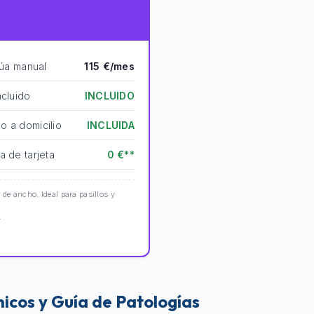
rúa manual
115 €/mes
ncluido
INCLUIDO
o a domicilio
INCLUIDA
a de tarjeta
0 €**
e ancho. Ideal para pasillos y
.
ínicos y Guía de Patologías