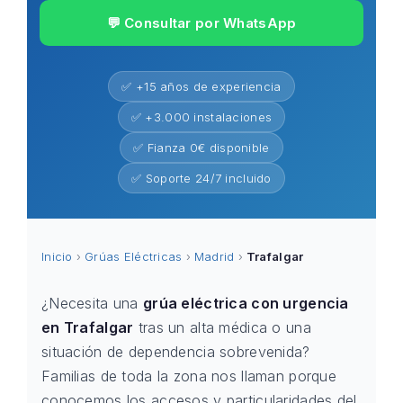
💬 Consultar por WhatsApp
✅ +15 años de experiencia
✅ +3.000 instalaciones
✅ Fianza 0€ disponible
✅ Soporte 24/7 incluido
Inicio
›
Grúas Eléctricas
›
Madrid
›
Trafalgar
¿Necesita una
grúa eléctrica con urgencia
en Trafalgar
tras un alta médica o una
situación de dependencia sobrevenida?
Familias de toda la zona nos llaman porque
conocemos los accesos y particularidades del