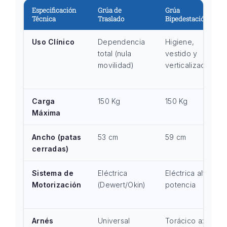
Especificación
Grúa de
Grúa
Técnica
Traslado
Bipedestación
Uso Clínico
Dependencia
Higiene,
total (nula
vestido y
movilidad)
verticalización
Carga
150 Kg
150 Kg
Máxima
Ancho (patas
53 cm
59 cm
cerradas)
Sistema de
Eléctrica
Eléctrica alta
Motorización
(Dewert/Okin)
potencia
Arnés
Universal
Torácico axial