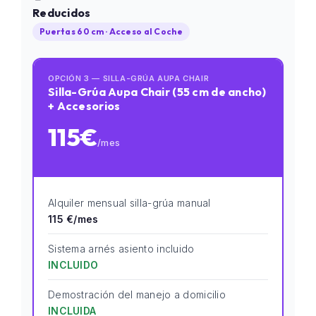
Reducidos
Puertas 60 cm · Acceso al Coche
OPCIÓN 3 — SILLA-GRÚA AUPA CHAIR
Silla-Grúa Aupa Chair (55 cm de ancho)
+ Accesorios
115€
/mes
Alquiler mensual silla-grúa manual
115 €/mes
Sistema arnés asiento incluido
INCLUIDO
Demostración del manejo a domicilio
INCLUIDA