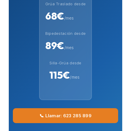
Grúa Traslado desde
68€
/mes
Bipedestación desde
89€
/mes
Silla-Grúa desde
115€
/mes
📞 Llamar: 623 285 899