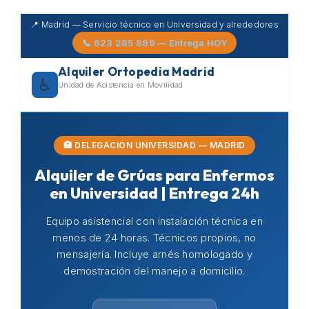
Skip
📍 Madrid — Servicio técnico en Universidad y alrededores
to
📞 623 285 899 — Entrega HOY
content
Alquiler Ortopedia Madrid
♿
Unidad de Asistencia en Movilidad
🏥 DELEGACIÓN UNIVERSIDAD — MADRID
Alquiler de Grúas para Enfermos
en Universidad | Entrega 24h
Equipo asistencial con instalación técnica en
menos de 24 horas. Técnicos propios, no
mensajería. Incluye arnés homologado y
demostración del manejo a domicilio.