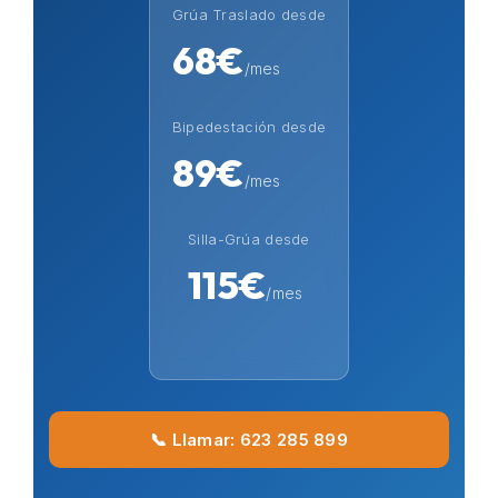
Grúa Traslado desde
68€
/mes
Bipedestación desde
89€
/mes
Silla-Grúa desde
115€
/mes
📞 Llamar: 623 285 899