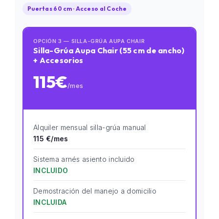
Puertas 60 cm · Acceso al Coche
OPCIÓN 3 — SILLA-GRÚA AUPA CHAIR
Silla-Grúa Aupa Chair (55 cm de ancho)
+ Accesorios
115€
/mes
Alquiler mensual silla-grúa manual
115 €/mes
Sistema arnés asiento incluido
INCLUIDO
Demostración del manejo a domicilio
INCLUIDA