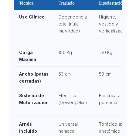
Técnica
Traslado
Bipedestación
Uso Clínico
Dependencia
Higiene,
total (nula
vestido y
movilidad)
verticalización
Carga
150 Kg
150 Kg
Máxima
Ancho (patas
53 cm
59 cm
cerradas)
Sistema de
Eléctrica
Eléctrica alta
Motorización
(Dewert/Okin)
potencia
Arnés
Universal
Torácico axial
incluido
hamaca
anatómico