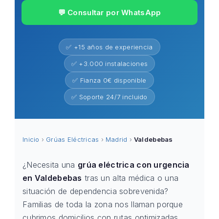
💬 Consultar por WhatsApp
✅ +15 años de experiencia
✅ +3.000 instalaciones
✅ Fianza 0€ disponible
✅ Soporte 24/7 incluido
Inicio
›
Grúas Eléctricas
›
Madrid
›
Valdebebas
¿Necesita una
grúa eléctrica con urgencia
en Valdebebas
tras un alta médica o una
situación de dependencia sobrevenida?
Familias de toda la zona nos llaman porque
cubrimos domicilios con rutas optimizadas