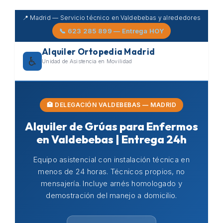
Skip
📍 Madrid — Servicio técnico en Valdebebas y alrededores
to
📞 623 285 899 — Entrega HOY
content
Alquiler Ortopedia Madrid
♿
Unidad de Asistencia en Movilidad
🏥 DELEGACIÓN VALDEBEBAS — MADRID
Alquiler de Grúas para Enfermos
en Valdebebas | Entrega 24h
Equipo asistencial con instalación técnica en
menos de 24 horas. Técnicos propios, no
mensajería. Incluye arnés homologado y
demostración del manejo a domicilio.