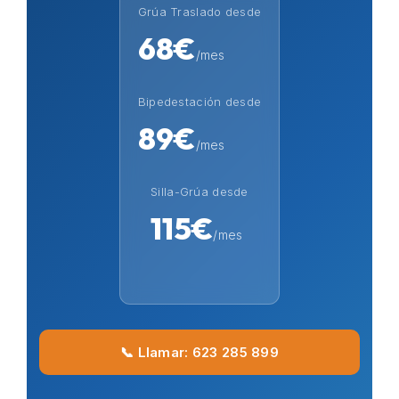
Grúa Traslado desde
68€
/mes
Bipedestación desde
89€
/mes
Silla-Grúa desde
115€
/mes
📞 Llamar: 623 285 899