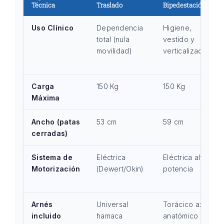
Técnica
Traslado
Bipedestación
Uso Clínico
Dependencia
Higiene,
total (nula
vestido y
movilidad)
verticalización
Carga
150 Kg
150 Kg
Máxima
Ancho (patas
53 cm
59 cm
cerradas)
Sistema de
Eléctrica
Eléctrica alta
Motorización
(Dewert/Okin)
potencia
Arnés
Universal
Torácico axial
incluido
hamaca
anatómico