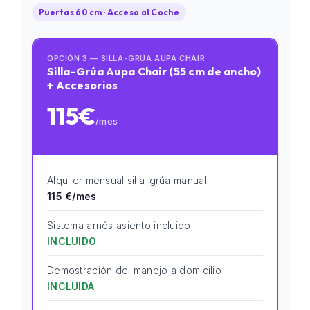
Puertas 60 cm · Acceso al Coche
OPCIÓN 3 — SILLA-GRÚA AUPA CHAIR
Silla-Grúa Aupa Chair (55 cm de ancho)
+ Accesorios
115€
/mes
Alquiler mensual silla-grúa manual
115 €/mes
Sistema arnés asiento incluido
INCLUIDO
Demostración del manejo a domicilio
INCLUIDA