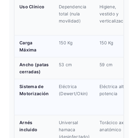
Uso Clínico
Dependencia
Higiene,
total (nula
vestido y
movilidad)
verticalización
Carga
150 Kg
150 Kg
Máxima
Ancho (patas
53 cm
59 cm
cerradas)
Sistema de
Eléctrica
Eléctrica alta
Motorización
(Dewert/Okin)
potencia
Arnés
Universal
Torácico axial
incluido
hamaca
anatómico
(desinfectado)