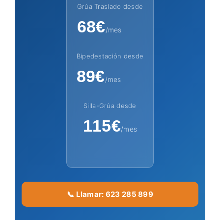
Grúa Traslado desde
68€
/mes
Bipedestación desde
89€
/mes
Silla-Grúa desde
115€
/mes
📞 Llamar: 623 285 899