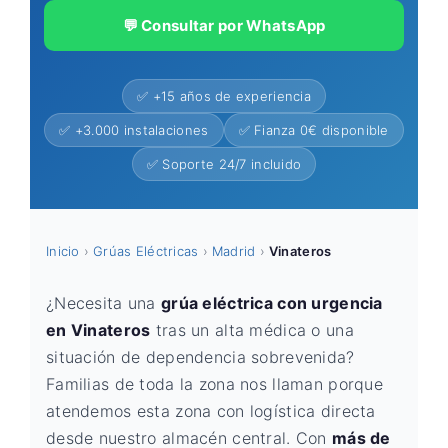
💬 Consultar por WhatsApp
✅ +15 años de experiencia
✅ +3.000 instalaciones
✅ Fianza 0€ disponible
✅ Soporte 24/7 incluido
Inicio
›
Grúas Eléctricas
›
Madrid
›
Vinateros
¿Necesita una
grúa eléctrica con urgencia
en Vinateros
tras un alta médica o una
situación de dependencia sobrevenida?
Familias de toda la zona nos llaman porque
atendemos esta zona con logística directa
desde nuestro almacén central. Con
más de