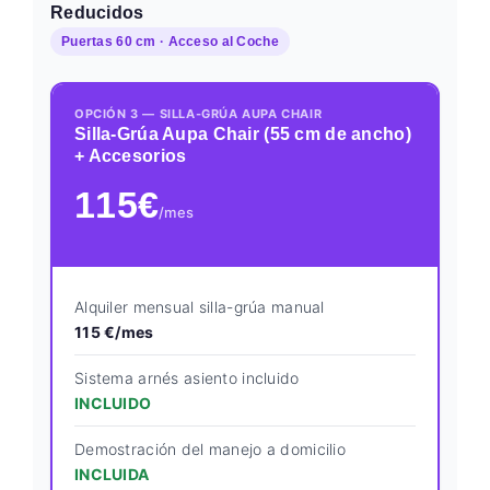
Reducidos
Puertas 60 cm · Acceso al Coche
OPCIÓN 3 — SILLA-GRÚA AUPA CHAIR
Silla-Grúa Aupa Chair (55 cm de ancho)
+ Accesorios
115€
/mes
Alquiler mensual silla-grúa manual
115 €/mes
Sistema arnés asiento incluido
INCLUIDO
Demostración del manejo a domicilio
INCLUIDA