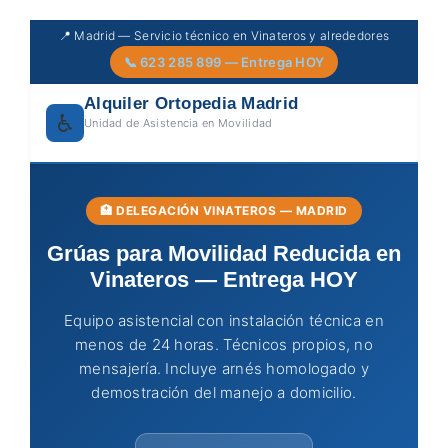
Skip
📍 Madrid — Servicio técnico en Vinateros y alrededores
to
📞 623 285 899 — Entrega HOY
content
Alquiler Ortopedia Madrid
♿
Unidad de Asistencia en Movilidad
🏥 DELEGACIÓN VINATEROS — MADRID
Grúas para Movilidad Reducida en
Vinateros — Entrega HOY
Equipo asistencial con instalación técnica en
menos de 24 horas. Técnicos propios, no
mensajería. Incluye arnés homologado y
demostración del manejo a domicilio.