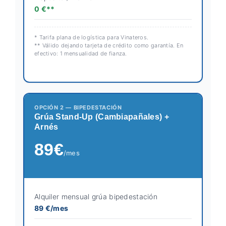
0 €**
* Tarifa plana de logística para Vinateros.
** Válido dejando tarjeta de crédito como garantía. En
efectivo: 1 mensualidad de fianza.
OPCIÓN 2 — BIPEDESTACIÓN
Grúa Stand-Up (Cambiapañales) +
Arnés
89€
/mes
Alquiler mensual grúa bipedestación
89 €/mes