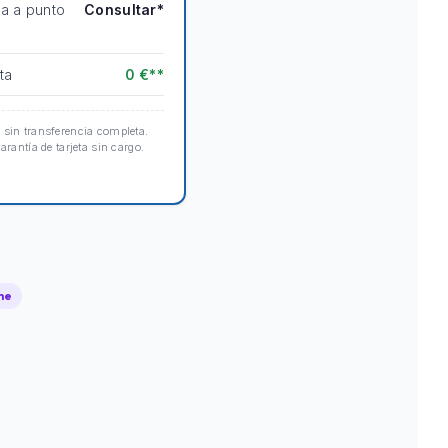
ta a punto
Consultar*
ta
0 €**
 sin transferencia completa.
arantía de tarjeta sin cargo.
he