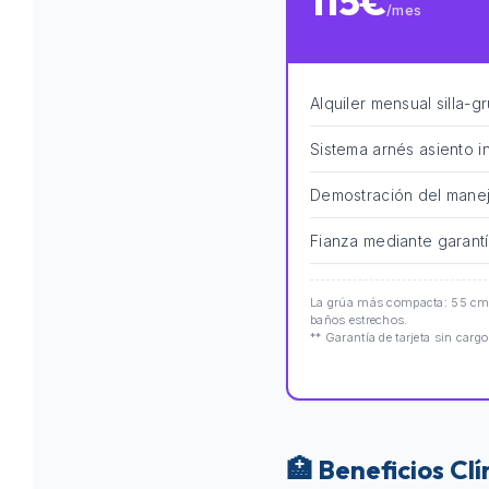
115€
/mes
Alquiler mensual silla-g
Sistema arnés asiento i
Demostración del manej
Fianza mediante garantí
La grúa más compacta: 55 cm d
baños estrechos.
** Garantía de tarjeta sin cargo
🏥 Beneficios Cl