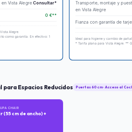
n en Vista Alegre
Consultar*
Transporte, montaje y pues
en Vista Alegre
0 €**
Fianza con garantía de tarje
 Vista Alegre.
dito como garantía. En efectivo: 1
Ideal para higiene y cambio de pañal
* Tarifa plana para Vista Alegre. ** G
al para Espacios Reducidos
Puertas 60 cm · Acceso al Coc
AUPA CHAIR
r (55 cm de ancho) +