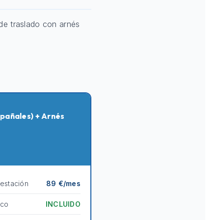
de traslado con arnés
pañales) + Arnés
destación
89 €/mes
ico
INCLUIDO