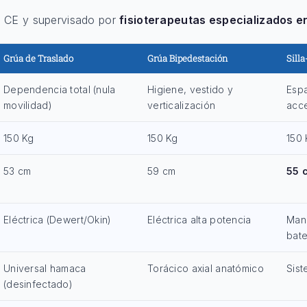
o CE y supervisado por
fisioterapeutas especializados e
Grúa de Traslado
Grúa Bipedestación
Sill
Dependencia total (nula
Higiene, vestido y
Espa
movilidad)
verticalización
acc
150 Kg
150 Kg
150 
53 cm
59 cm
55 
Eléctrica (Dewert/Okin)
Eléctrica alta potencia
Manu
bate
Universal hamaca
Torácico axial anatómico
Sist
(desinfectado)