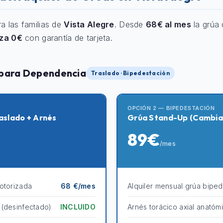
ra las familias de
Vista Alegre
. Desde
68€ al mes
la grúa 
nza 0€
con garantía de tarjeta.
 para Dependencia
Traslado · Bipedestación
OPCIÓN 2 — BIPEDESTACIÓN
aslado + Arnés
Grúa Stand-Up (Cambia
89€
/mes
otorizada
68 €/mes
Alquiler mensual grúa bipe
 (desinfectado)
INCLUIDO
Arnés torácico axial anatóm