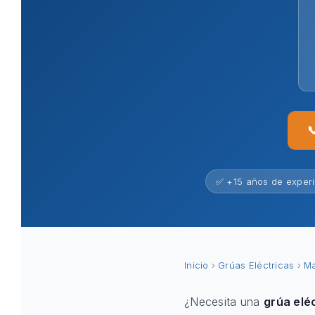

✅ +15 años de exper
Inicio
›
Grúas Eléctricas
›
Ma
¿Necesita una
grúa elé