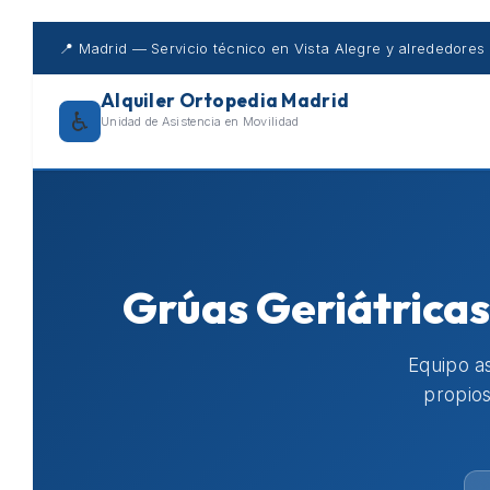
Skip
to
📍 Madrid — Servicio técnico en Vista Alegre y alrededores
content
Alquiler Ortopedia Madrid
♿
Unidad de Asistencia en Movilidad
Grúas Geriátricas
Equipo as
propios