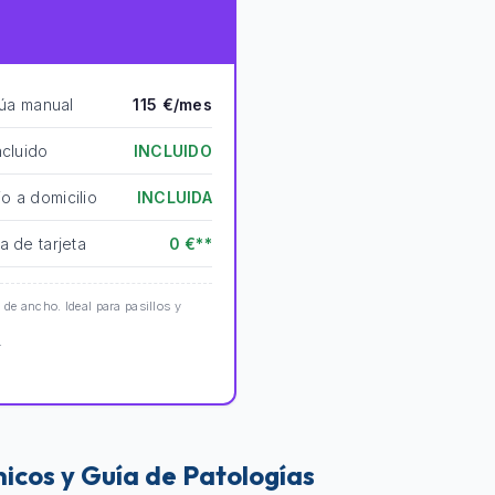
rúa manual
115 €/mes
ncluido
INCLUIDO
o a domicilio
INCLUIDA
a de tarjeta
0 €**
e ancho. Ideal para pasillos y
.
ínicos y Guía de Patologías