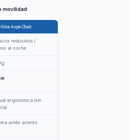
n movilidad
:
a-Grúa Aupa Chair
cios reducidos /
eso al coche
Kg
cm
al ergonómica (sin
ría)
ema arnés asiento