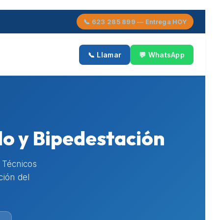
📞 623 285 899 — Entrega HOY
📞 Llamar
💬 WhatsApp
do y Bipedestación
. Técnicos
ción del