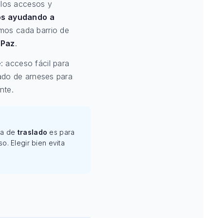
 los accesos y
os ayudando a
mos cada barrio de
 Paz
.
: acceso fácil para
rado de arneses para
nte.
rúa de
traslado
es para
. Elegir bien evita