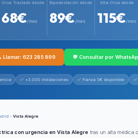
Grúa Traslado desde
Bipedestación desde
Silla-Grúa desde
68€
89€
115€
/mes
/mes
/mes
 Llamar: 623 285 899
💬 Consultar por WhatsA
iencia
✅ +3.000 instalaciones
✅ Fianza 0€ disponible
✅ 
drid
›
Vista Alegre
ctrica con urgencia en Vista Alegre
tras un alta médica 