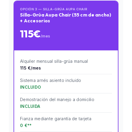
OPCIÓN 3 — SILLA-GRÚA AUPA CHAIR
Silla-Grúa Aupa Chair (55 cm de ancho)
+ Accesorios
115€
/mes
Alquiler mensual silla-grúa manual
115 €/mes
Sistema arnés asiento incluido
INCLUIDO
Demostración del manejo a domicilio
INCLUIDA
Fianza mediante garantía de tarjeta
0 €**