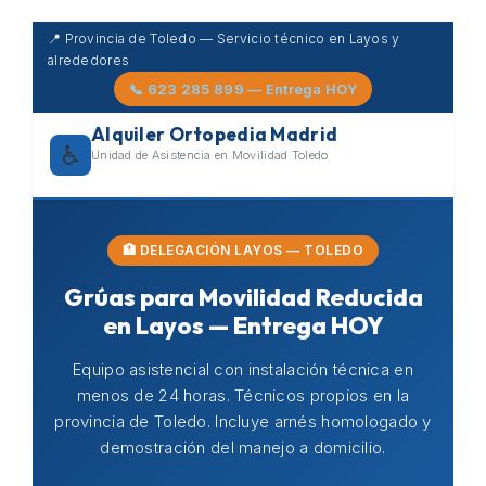
Skip
📍 Provincia de Toledo — Servicio técnico en Layos y
to
alrededores
content
📞 623 285 899 — Entrega HOY
Alquiler Ortopedia Madrid
♿
Unidad de Asistencia en Movilidad Toledo
🏥 DELEGACIÓN LAYOS — TOLEDO
Grúas para Movilidad Reducida
en Layos — Entrega HOY
Equipo asistencial con instalación técnica en
menos de 24 horas. Técnicos propios en la
provincia de Toledo. Incluye arnés homologado y
demostración del manejo a domicilio.