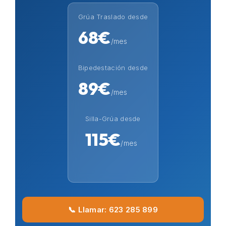
Grúa Traslado desde
68€
/mes
Bipedestación desde
89€
/mes
Silla-Grúa desde
115€
/mes
📞 Llamar: 623 285 899