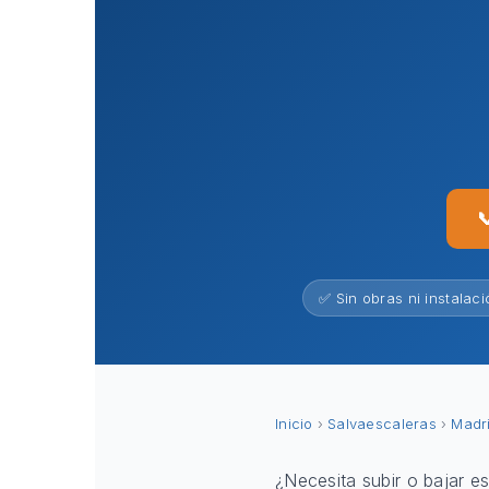

✅ Sin obras ni instalaci
Inicio
›
Salvaescaleras
›
Madr
¿Necesita subir o bajar e