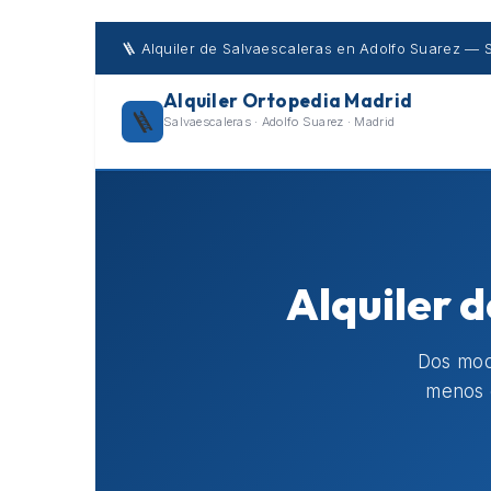
Skip
to
🪜 Alquiler de Salvaescaleras en Adolfo Suarez — 
content
Alquiler Ortopedia Madrid
🪜
Salvaescaleras · Adolfo Suarez · Madrid
Alquiler 
Dos mode
menos 