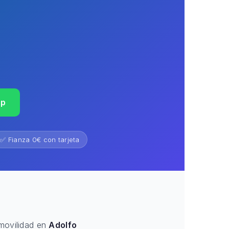
pp
✅ Fianza 0€ con tarjeta
 movilidad en
Adolfo