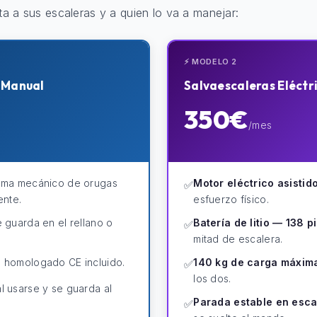
ta a sus escaleras y a quien lo va a manejar:
⚡ MODELO 2
s Manual
Salvaescaleras Eléctr
350€
/mes
ema mecánico de orugas
Motor eléctrico asistido
✅
ente.
esfuerzo físico.
 guarda en el rellano o
Batería de litio — 138 p
✅
mitad de escalera.
 homologado CE incluido.
140 kg de carga máxim
✅
los dos.
l usarse y se guarda al
Parada estable en esca
✅