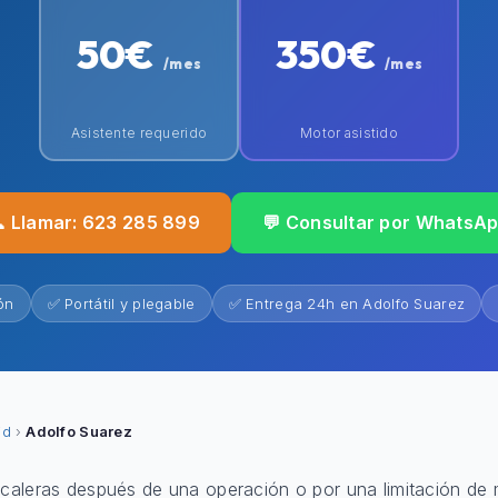
50€
350€
/mes
/mes
Asistente requerido
Motor asistido
 Llamar: 623 285 899
💬 Consultar por WhatsA
ón
✅ Portátil y plegable
✅ Entrega 24h en Adolfo Suarez
id
›
Adolfo Suarez
scaleras después de una operación o por una limitación de