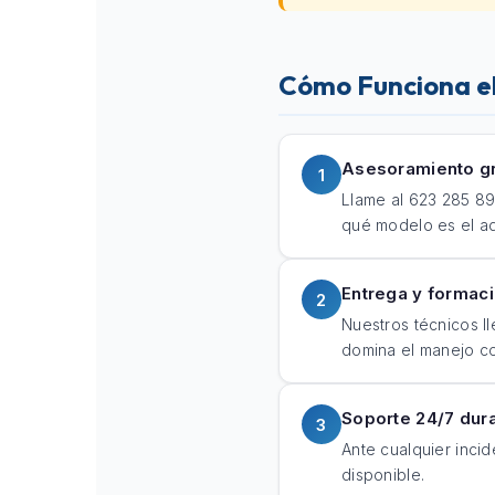
Cómo Funciona el
Asesoramiento gr
1
Llame al 623 285 89
qué modelo es el a
Entrega y formaci
2
Nuestros técnicos ll
domina el manejo con
Soporte 24/7 dura
3
Ante cualquier incid
disponible.