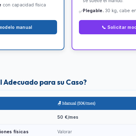
se suelte el mando.
e
con capacidad física
Plegable.
30 kg, cabe en
✅
r modelo manual
📞 Solicitar mo
l Adecuado para su Caso?
🪑 Manual (50€/mes)
50 €/mes
ciones físicas
Valorar