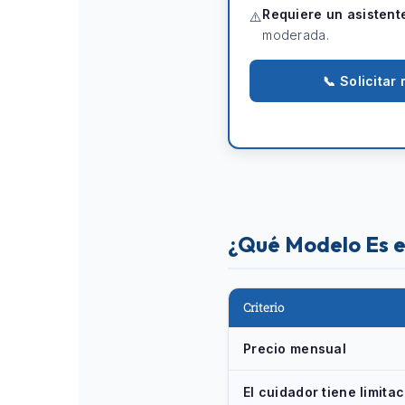
Requiere un asistent
⚠️
moderada.
📞 Solicita
¿Qué Modelo Es e
Criterio
Precio mensual
El cuidador tiene limita