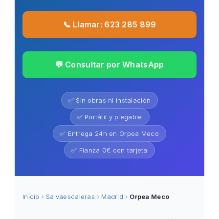
📞 Llamar: 623 285 899
💬 Consultar por WhatsApp
✅ Sin obras ni instalación
✅ Portátil y plegable
✅ Entrega 24h en Orpea Meco
✅ Fianza 0€ con tarjeta
Inicio
›
Salvaescaleras
›
Madrid
›
Orpea Meco