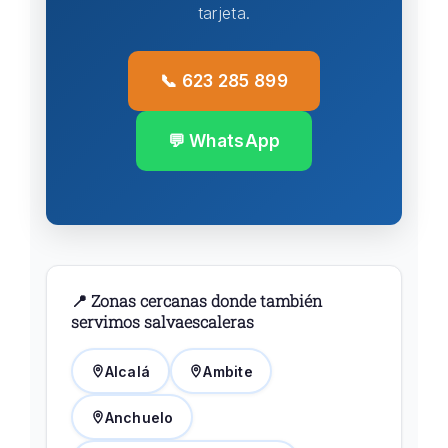
tarjeta.
📞 623 285 899
💬 WhatsApp
📍 Zonas cercanas donde también
servimos salvaescaleras
Alcalá
Ambite
Anchuelo