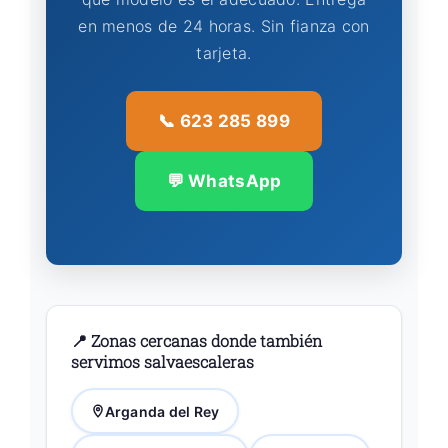
en menos de 24 horas. Sin fianza con
tarjeta.
📞 623 285 899
💬 WhatsApp
📍 Zonas cercanas donde también
servimos salvaescaleras
Arganda del Rey