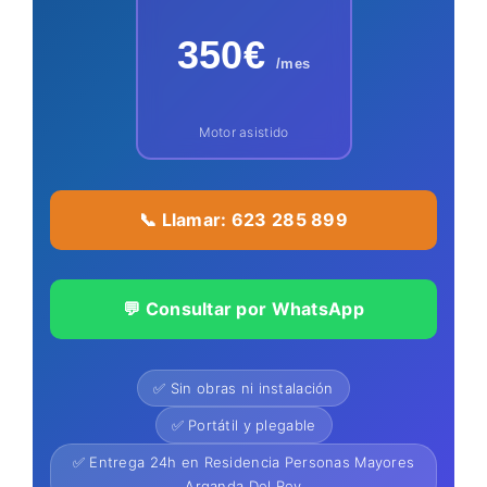
350€
/mes
Motor asistido
📞 Llamar: 623 285 899
💬 Consultar por WhatsApp
✅ Sin obras ni instalación
✅ Portátil y plegable
✅ Entrega 24h en Residencia Personas Mayores
Arganda Del Rey