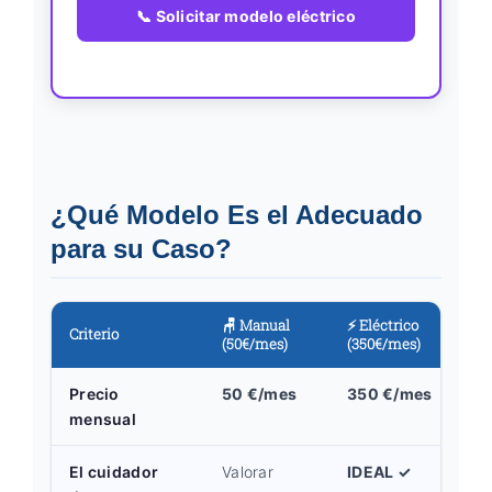
📞 Solicitar modelo eléctrico
¿Qué Modelo Es el Adecuado
para su Caso?
🪑 Manual
⚡ Eléctrico
Criterio
(50€/mes)
(350€/mes)
Precio
50 €/mes
350 €/mes
mensual
El cuidador
Valorar
IDEAL ✓