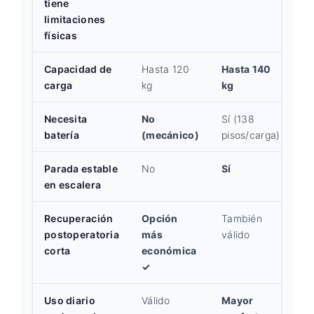
tiene
limitaciones
físicas
Capacidad de
Hasta 120
Hasta 140
carga
kg
kg
Necesita
No
Sí (138
batería
(mecánico)
pisos/carga)
Parada estable
No
Sí
en escalera
Recuperación
Opción
También
postoperatoria
más
válido
corta
económica
✓
Uso diario
Válido
Mayor