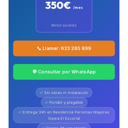
350€
/mes
Motor asistido
📞 Llamar: 623 285 899
💬 Consultar por WhatsApp
✅ Sin obras ni instalación
✅ Portátil y plegable
✅ Entrega 24h en Residencia Personas Mayores
Orpea El Escorial