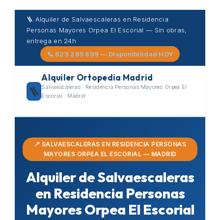
Skip
🪜 Alquiler de Salvaescaleras en Residencia
to
Personas Mayores Orpea El Escorial — Sin obras,
content
entrega en 24h
📞 623 285 899 — Disponibilidad HOY
Alquiler Ortopedia Madrid
Salvaescaleras · Residencia Personas Mayores Orpea El
🪜
Escorial · Madrid
📍 SALVAESCALERAS EN RESIDENCIA PERSONAS
MAYORES ORPEA EL ESCORIAL — MADRID
Alquiler de Salvaescaleras
en Residencia Personas
Mayores Orpea El Escorial