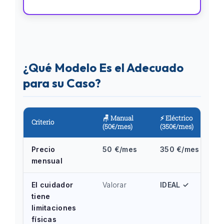
¿Qué Modelo Es el Adecuado
para su Caso?
🪑 Manual
⚡ Eléctrico
Criterio
(50€/mes)
(350€/mes)
Precio
50 €/mes
350 €/mes
mensual
El cuidador
Valorar
IDEAL ✓
tiene
limitaciones
físicas