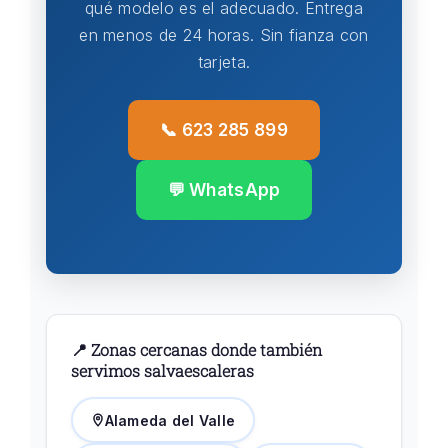
qué modelo es el adecuado. Entrega
en menos de 24 horas. Sin fianza con
tarjeta.
📞 623 285 899
💬 WhatsApp
📍 Zonas cercanas donde también
servimos salvaescaleras
Alameda del Valle