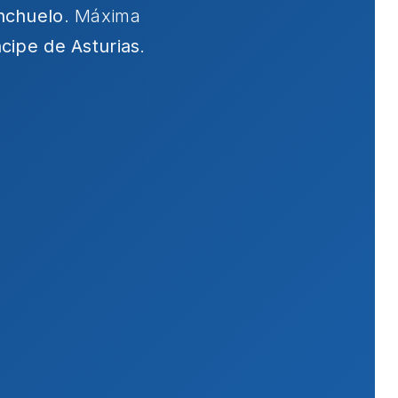
nchuelo
. Máxima
ncipe de Asturias
.