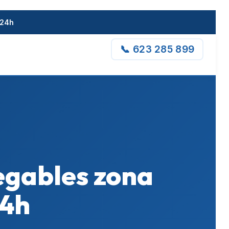
 24h
📞 623 285 899
legables zona
24h