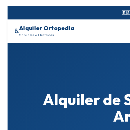
Skip
to
🇪
content
Alquiler Ortopedia
♿
Manuales & Eléctricas
Alquiler de 
An