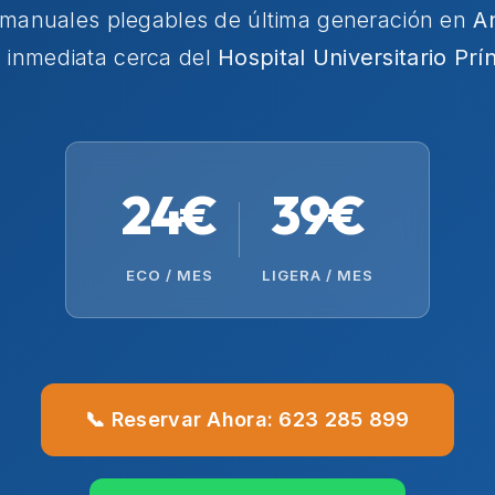
s manuales plegables de última generación en
A
a inmediata cerca del
Hospital Universitario Prí
24€
39€
ECO / MES
LIGERA / MES
📞 Reservar Ahora: 623 285 899