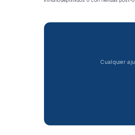
inmunodeprimidos o con heridas post-op
Cualquier aj