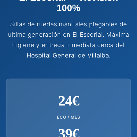
100%
Sillas de ruedas manuales plegables de
última generación en
El Escorial
. Máxima
higiene y entrega inmediata cerca del
Hospital General de Villalba
.
24€
ECO / MES
39€