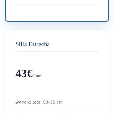
Silla Estrecha
43€
/ mes
Ancho total 53-55 cm