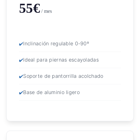
55€
/ mes
Inclinación regulable 0-90º
Ideal para piernas escayoladas
Soporte de pantorrilla acolchado
Base de aluminio ligero