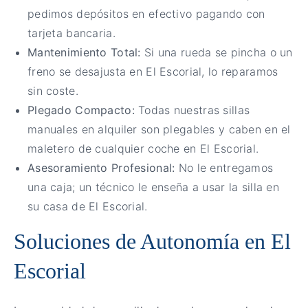
pedimos depósitos en efectivo pagando con
tarjeta bancaria.
Mantenimiento Total:
Si una rueda se pincha o un
freno se desajusta en El Escorial, lo reparamos
sin coste.
Plegado Compacto:
Todas nuestras sillas
manuales en alquiler son plegables y caben en el
maletero de cualquier coche en El Escorial.
Asesoramiento Profesional:
No le entregamos
una caja; un técnico le enseña a usar la silla en
su casa de El Escorial.
Soluciones de Autonomía en El
Escorial