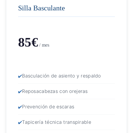
Silla Basculante
85€
/ mes
Basculación de asiento y respaldo
Reposacabezas con orejeras
Prevención de escaras
Tapicería técnica transpirable