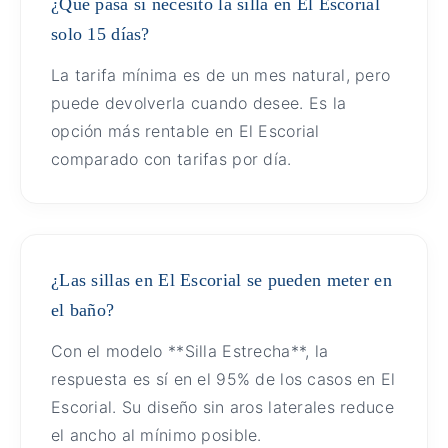
¿Qué pasa si necesito la silla en El Escorial
solo 15 días?
La tarifa mínima es de un mes natural, pero
puede devolverla cuando desee. Es la
opción más rentable en El Escorial
comparado con tarifas por día.
¿Las sillas en El Escorial se pueden meter en
el baño?
Con el modelo **Silla Estrecha**, la
respuesta es sí en el 95% de los casos en El
Escorial. Su diseño sin aros laterales reduce
el ancho al mínimo posible.