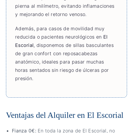
pierna al milímetro, evitando inflamaciones
y mejorando el retorno venoso.
Además, para casos de movilidad muy
reducida o pacientes neurológicos en
El
Escorial
, disponemos de sillas basculantes
de gran confort con reposacabezas
anatómico, ideales para pasar muchas
horas sentados sin riesgo de úlceras por
presión.
Ventajas del Alquiler en El Escorial
Fianza 0€:
En toda la zona de El Escorial, no