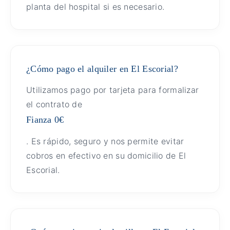
planta del hospital si es necesario.
¿Cómo pago el alquiler en El Escorial?
Utilizamos pago por tarjeta para formalizar
el contrato de
Fianza 0€
. Es rápido, seguro y nos permite evitar
cobros en efectivo en su domicilio de El
Escorial.