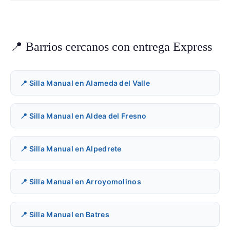
📍 Barrios cercanos con entrega Express
📍 Silla Manual en Alameda del Valle
📍 Silla Manual en Aldea del Fresno
📍 Silla Manual en Alpedrete
📍 Silla Manual en Arroyomolinos
📍 Silla Manual en Batres