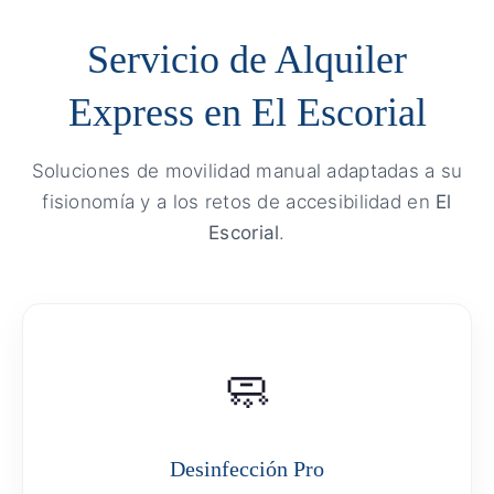
Servicio de Alquiler
Express en El Escorial
Soluciones de movilidad manual adaptadas a su
fisionomía y a los retos de accesibilidad en
El
Escorial
.
🧼
Desinfección Pro