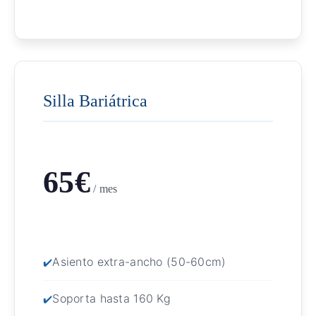
Silla Bariátrica
65€
/ mes
Asiento extra-ancho (50-60cm)
Soporta hasta 160 Kg