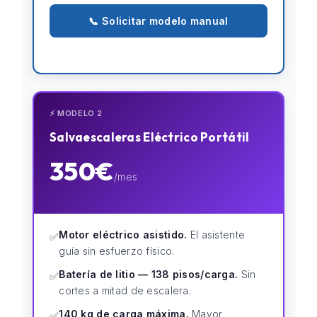
📞 Solicitar modelo manual
⚡ MODELO 2
Salvaescaleras Eléctrico Portátil
350€
/mes
Motor eléctrico asistido.
El asistente
✅
guía sin esfuerzo físico.
Batería de litio — 138 pisos/carga.
Sin
✅
cortes a mitad de escalera.
140 kg de carga máxima.
Mayor
✅