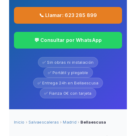
📞 Llamar: 623 285 899
💬 Consultar por WhatsApp
✅ Sin obras ni instalación
✅ Portátil y plegable
✅ Entrega 24h en Bellaescusa
✅ Fianza 0€ con tarjeta
Inicio
›
Salvaescaleras
›
Madrid
›
Bellaescusa