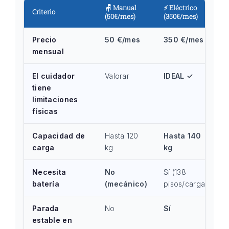
🪑 Manual
⚡ Eléctrico
Criterio
(50€/mes)
(350€/mes)
Precio
50 €/mes
350 €/mes
mensual
El cuidador
Valorar
IDEAL ✓
tiene
limitaciones
físicas
Capacidad de
Hasta 120
Hasta 140
carga
kg
kg
Necesita
No
Sí (138
batería
(mecánico)
pisos/carga)
Parada
No
Sí
estable en