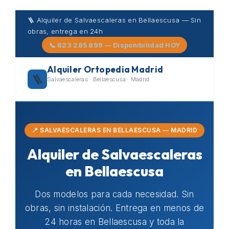
Skip
🪜 Alquiler de Salvaescaleras en Bellaescusa — Sin
to
obras, entrega en 24h
content
📞 623 285 899 — Disponibilidad HOY
Alquiler Ortopedia Madrid
🪜
Salvaescaleras · Bellaescusa · Madrid
📍 SALVAESCALERAS EN BELLAESCUSA — MADRID
Alquiler de Salvaescaleras
en Bellaescusa
Dos modelos para cada necesidad. Sin
obras, sin instalación. Entrega en menos de
24 horas en Bellaescusa y toda la