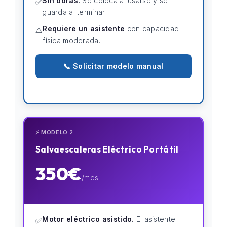
Sin obras.
Se coloca al usarse y se
✅
guarda al terminar.
Requiere un asistente
con capacidad
⚠️
física moderada.
📞 Solicitar modelo manual
⚡ MODELO 2
Salvaescaleras Eléctrico Portátil
350€
/mes
Motor eléctrico asistido.
El asistente
✅