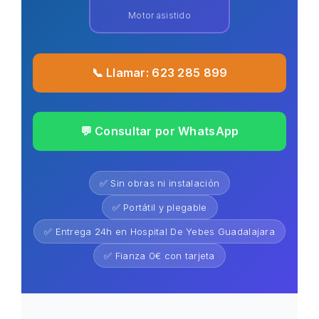
Motor asistido
📞 Llamar: 623 285 899
💬 Consultar por WhatsApp
✅ Sin obras ni instalación
✅ Portátil y plegable
✅ Entrega 24h en Hospital De Yebes Guadalajara
✅ Fianza 0€ con tarjeta