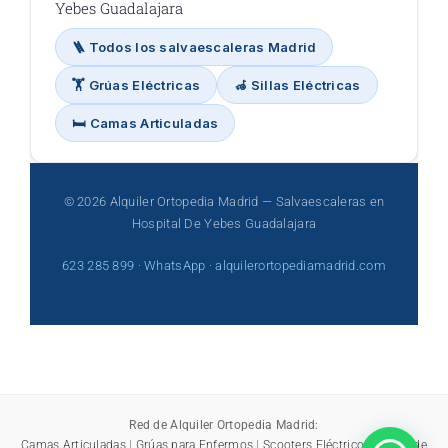
Yebes Guadalajara
🪜 Todos los salvaescaleras Madrid
🏋️ Grúas Eléctricas
🦽 Sillas Eléctricas
🛏️ Camas Articuladas
© 2026 Alquiler Ortopedia Madrid — Salvaescaleras en
Hospital De Yebes Guadalajara
623 285 899
·
WhatsApp
·
alquilerortopediamadrid.com
Red de Alquiler Ortopedia Madrid:
Camas Articuladas
|
Grúas para Enfermos
|
Scooters Eléctricos
|
Sillas de