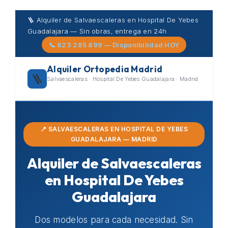
Skip
🪜 Alquiler de Salvaescaleras en Hospital De Yebes
to
Guadalajara — Sin obras, entrega en 24h
content
📞 623 285 899 — Disponibilidad HOY
Alquiler Ortopedia Madrid
🪜
Salvaescaleras · Hospital De Yebes Guadalajara · Madrid
📍 SALVAESCALERAS EN HOSPITAL DE YEBES
GUADALAJARA — MADRID
Alquiler de Salvaescaleras
en Hospital De Yebes
Guadalajara
Dos modelos para cada necesidad. Sin