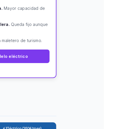
a.
Mayor capacidad de
lera.
Queda fijo aunque
 maletero de turismo.
delo eléctrico
⚡ Eléctrico (350€/mes)