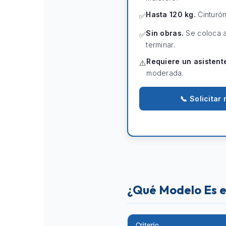
Hasta 120 kg.
Cinturón
✅
Sin obras.
Se coloca a
✅
terminar.
Requiere un asistent
⚠️
moderada.
📞 Solicita
¿Qué Modelo Es e
Criterio