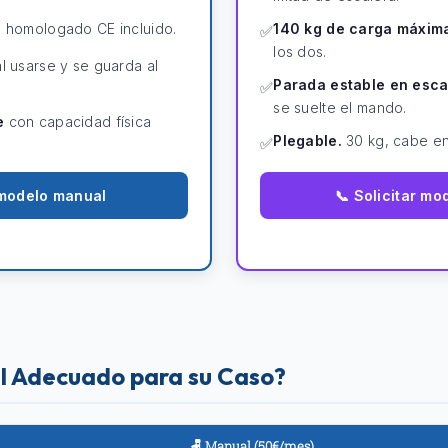
 homologado CE incluido.
140 kg de carga máxim
✅
los dos.
l usarse y se guarda al
Parada estable en esca
✅
se suelte el mando.
e
con capacidad física
Plegable.
30 kg, cabe en
✅
r modelo manual
📞 Solicitar mo
l Adecuado para su Caso?
🪑 Manual (50€/mes)