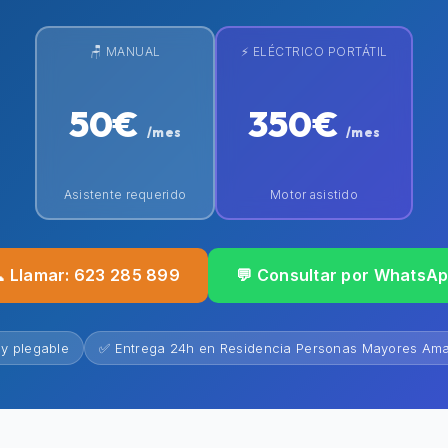
🪑 MANUAL
⚡ ELÉCTRICO PORTÁTIL
50€
350€
/mes
/mes
Asistente requerido
Motor asistido
 Llamar: 623 285 899
💬 Consultar por WhatsA
 y plegable
✅ Entrega 24h en Residencia Personas Mayores Ama