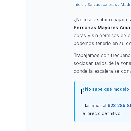
Inicio
›
Salvaescaleras
›
Madr
¿Necesita subir o bajar e
Personas Mayores Amav
obras y sin permisos de
podemos tenerlo en su do
Trabajamos con frecuenci
sociosanitarios de la zon
donde la escalera se convi
¿No sabe qué modelo 
ℹ️
Llámenos al
623 285 8
el precio definitivo.