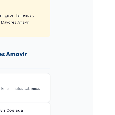
en giros, llámenos y
s Mayores Amavir
es Amavir
. En 5 minutos sabemos
vir Coslada