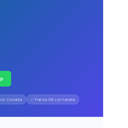
pp
vir Coslada
✅ Fianza 0€ con tarjeta