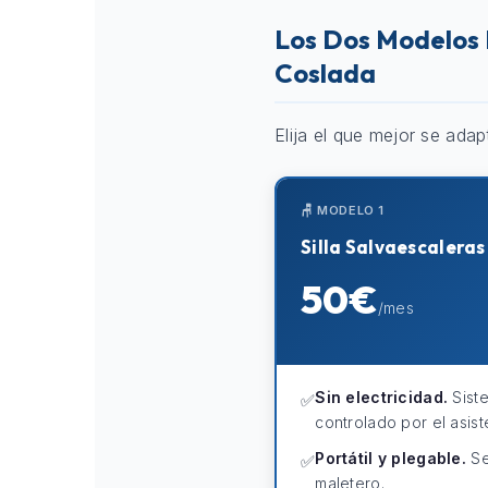
Los Dos Modelos 
Coslada
Elija el que mejor se adap
🪑 MODELO 1
Silla Salvaescalera
50€
/mes
Sin electricidad.
Sist
✅
controlado por el asist
Portátil y plegable.
Se
✅
maletero.