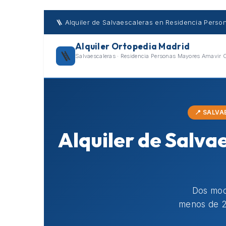
Skip
to
🪜 Alquiler de Salvaescaleras en Residencia Pers
content
Alquiler Ortopedia Madrid
🪜
Salvaescaleras · Residencia Personas Mayores Amavir C
📍 SALV
Alquiler de Salva
Dos mode
menos de 2