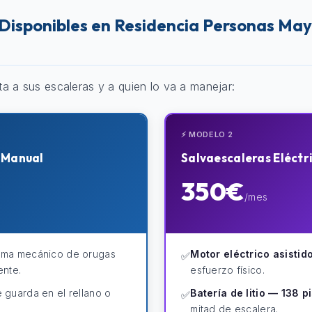
Disponibles en Residencia Personas Ma
ta a sus escaleras y a quien lo va a manejar:
⚡ MODELO 2
s Manual
Salvaescaleras Eléctr
350€
/mes
ema mecánico de orugas
Motor eléctrico asistido
✅
ente.
esfuerzo físico.
 guarda en el rellano o
Batería de litio — 138 p
✅
mitad de escalera.