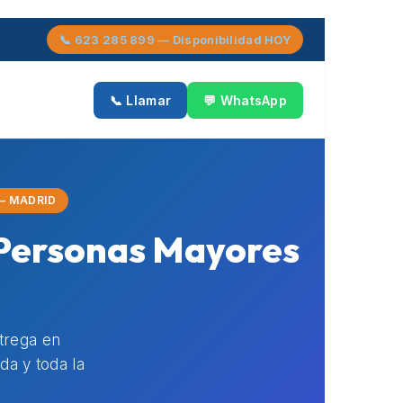
📞 623 285 899 — Disponibilidad HOY
📞 Llamar
💬 WhatsApp
— MADRID
a Personas Mayores
ntrega en
a y toda la