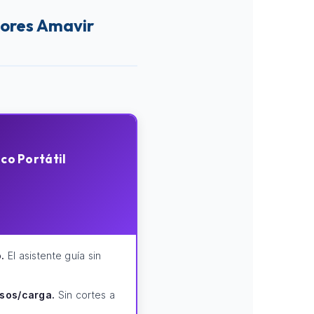
yores Amavir
ico Portátil
.
El asistente guía sin
isos/carga.
Sin cortes a