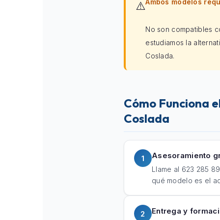
Ambos modelos requi
⚠️
No son compatibles co
estudiamos la alterna
Coslada.
Cómo Funciona el
Coslada
Asesoramiento gr
1
Llame al 623 285 89
qué modelo es el a
Entrega y formac
2