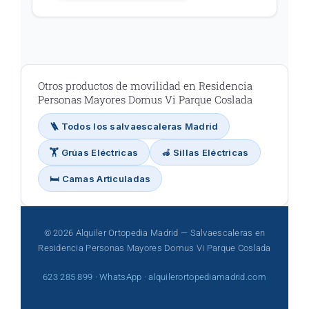
Otros productos de movilidad en Residencia
Personas Mayores Domus Vi Parque Coslada
🪜 Todos los salvaescaleras Madrid
🏋️ Grúas Eléctricas
🦽 Sillas Eléctricas
🛏️ Camas Articuladas
© 2026 Alquiler Ortopedia Madrid — Salvaescaleras en
Residencia Personas Mayores Domus Vi Parque Coslada
623 285 899
·
WhatsApp
·
alquilerortopediamadrid.com