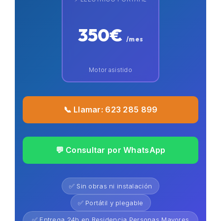
350€
/mes
Motor asistido
📞 Llamar: 623 285 899
💬 Consultar por WhatsApp
✅ Sin obras ni instalación
✅ Portátil y plegable
✅ Entrega 24h en Residencia Personas Mayores