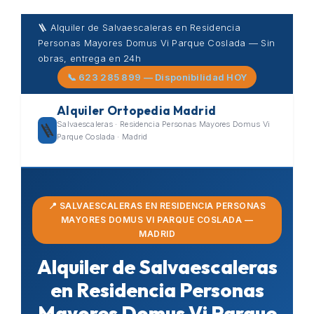
Skip
🪜 Alquiler de Salvaescaleras en Residencia
to
Personas Mayores Domus Vi Parque Coslada — Sin
content
obras, entrega en 24h
📞 623 285 899 — Disponibilidad HOY
Alquiler Ortopedia Madrid
Salvaescaleras · Residencia Personas Mayores Domus Vi
🪜
Parque Coslada · Madrid
📍 SALVAESCALERAS EN RESIDENCIA PERSONAS
MAYORES DOMUS VI PARQUE COSLADA —
MADRID
Alquiler de Salvaescaleras
en Residencia Personas
Mayores Domus Vi Parque