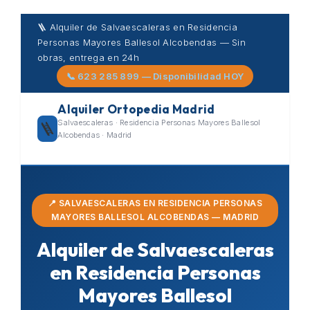
Skip
🪜 Alquiler de Salvaescaleras en Residencia
to
Personas Mayores Ballesol Alcobendas — Sin
content
obras, entrega en 24h
📞 623 285 899 — Disponibilidad HOY
Alquiler Ortopedia Madrid
Salvaescaleras · Residencia Personas Mayores Ballesol
🪜
Alcobendas · Madrid
📍 SALVAESCALERAS EN RESIDENCIA PERSONAS
MAYORES BALLESOL ALCOBENDAS — MADRID
Alquiler de Salvaescaleras
en Residencia Personas
Mayores Ballesol