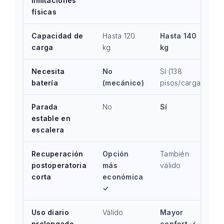
limitaciones
físicas
Capacidad de
Hasta 120
Hasta 140
carga
kg
kg
Necesita
No
Sí (138
batería
(mecánico)
pisos/carga)
Parada
No
Sí
estable en
escalera
Recuperación
Opción
También
postoperatoria
más
válido
corta
económica
✓
Uso diario
Válido
Mayor
prolongado
confort ✓