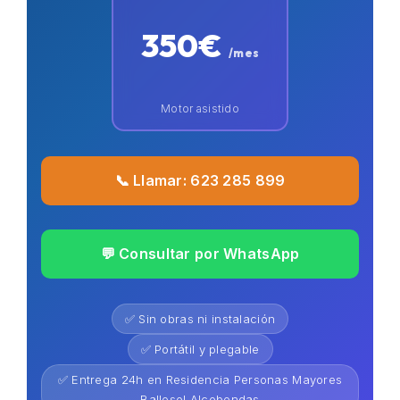
350€
/mes
Motor asistido
📞 Llamar: 623 285 899
💬 Consultar por WhatsApp
✅ Sin obras ni instalación
✅ Portátil y plegable
✅ Entrega 24h en Residencia Personas Mayores
Ballesol Alcobendas