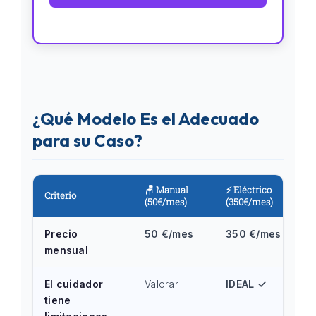
¿Qué Modelo Es el Adecuado
para su Caso?
🪑 Manual
⚡ Eléctrico
Criterio
(50€/mes)
(350€/mes)
Precio
50 €/mes
350 €/mes
mensual
El cuidador
Valorar
IDEAL ✓
tiene