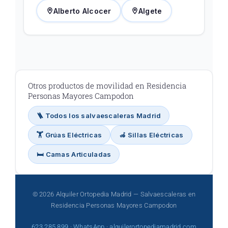
Alberto Alcocer
Algete
Otros productos de movilidad en Residencia
Personas Mayores Campodon
🪜 Todos los salvaescaleras Madrid
🏋️ Grúas Eléctricas
🦽 Sillas Eléctricas
🛏️ Camas Articuladas
© 2026 Alquiler Ortopedia Madrid — Salvaescaleras en
Residencia Personas Mayores Campodon
623 285 899
·
WhatsApp
·
alquilerortopediamadrid.com