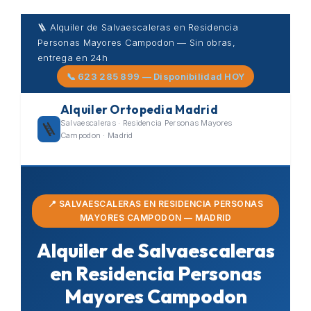
Skip
🪜 Alquiler de Salvaescaleras en Residencia
to
Personas Mayores Campodon — Sin obras,
content
entrega en 24h
📞 623 285 899 — Disponibilidad HOY
Alquiler Ortopedia Madrid
Salvaescaleras · Residencia Personas Mayores
🪜
Campodon · Madrid
📍 SALVAESCALERAS EN RESIDENCIA PERSONAS
MAYORES CAMPODON — MADRID
Alquiler de Salvaescaleras
en Residencia Personas
Mayores Campodon