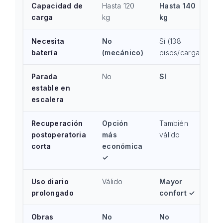
Capacidad de
Hasta 120
Hasta 140
carga
kg
kg
Necesita
No
Sí (138
batería
(mecánico)
pisos/carga)
Parada
No
Sí
estable en
escalera
Recuperación
Opción
También
postoperatoria
más
válido
corta
económica
✓
Uso diario
Válido
Mayor
prolongado
confort ✓
Obras
No
No