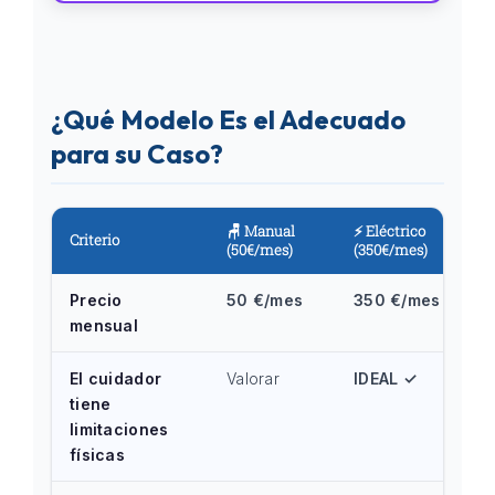
¿Qué Modelo Es el Adecuado
para su Caso?
🪑 Manual
⚡ Eléctrico
Criterio
(50€/mes)
(350€/mes)
Precio
50 €/mes
350 €/mes
mensual
El cuidador
Valorar
IDEAL ✓
tiene
limitaciones
físicas