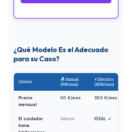
¿Qué Modelo Es el Adecuado
para su Caso?
🪑 Manual
⚡ Eléctrico
Criterio
(50€/mes)
(350€/mes)
Precio
50 €/mes
350 €/mes
mensual
El cuidador
Valorar
IDEAL ✓
tiene