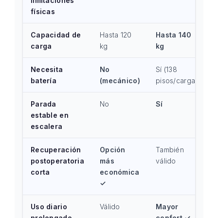
limitaciones
físicas
Capacidad de
Hasta 120
Hasta 140
carga
kg
kg
Necesita
No
Sí (138
batería
(mecánico)
pisos/carga)
Parada
No
Sí
estable en
escalera
Recuperación
Opción
También
postoperatoria
más
válido
corta
económica
✓
Uso diario
Válido
Mayor
prolongado
confort ✓