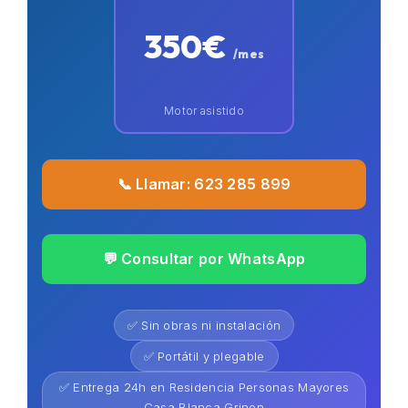
350€
/mes
Motor asistido
📞 Llamar: 623 285 899
💬 Consultar por WhatsApp
✅ Sin obras ni instalación
✅ Portátil y plegable
✅ Entrega 24h en Residencia Personas Mayores
Casa Blanca Grinon