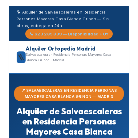
Skip
🪜 Alquiler de Salvaescaleras en Residencia
to
Personas Mayores Casa Blanca Grinon — Sin
content
obras, entrega en 24h
📞 623 285 899 — Disponibilidad HOY
Alquiler Ortopedia Madrid
Salvaescaleras · Residencia Personas Mayores Casa
🪜
Blanca Grinon · Madrid
📍 SALVAESCALERAS EN RESIDENCIA PERSONAS
MAYORES CASA BLANCA GRINON — MADRID
Alquiler de Salvaescaleras
en Residencia Personas
Mayores Casa Blanca