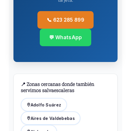
tarjeta.
📞 623 285 899
💬 WhatsApp
📍 Zonas cercanas donde también
servimos salvaescaleras
Adolfo Suárez
Aires de Valdebebas