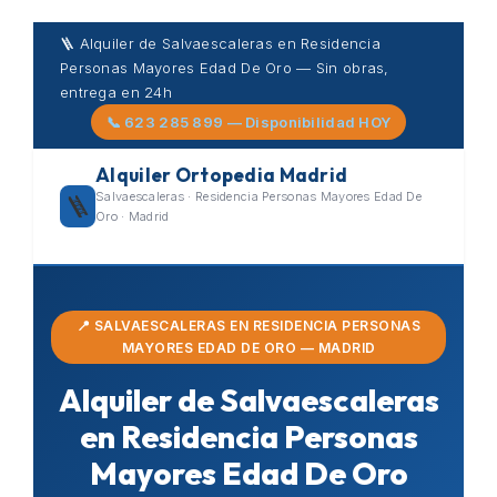
Skip
🪜 Alquiler de Salvaescaleras en Residencia
to
Personas Mayores Edad De Oro — Sin obras,
content
entrega en 24h
📞 623 285 899 — Disponibilidad HOY
Alquiler Ortopedia Madrid
Salvaescaleras · Residencia Personas Mayores Edad De
🪜
Oro · Madrid
📍 SALVAESCALERAS EN RESIDENCIA PERSONAS
MAYORES EDAD DE ORO — MADRID
Alquiler de Salvaescaleras
en Residencia Personas
Mayores Edad De Oro