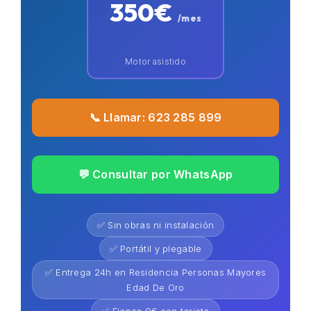
350€
/mes
Motor asistido
📞 Llamar: 623 285 899
💬 Consultar por WhatsApp
✅ Sin obras ni instalación
✅ Portátil y plegable
✅ Entrega 24h en Residencia Personas Mayores
Edad De Oro