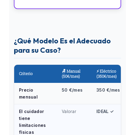
¿Qué Modelo Es el Adecuado
para su Caso?
🪑 Manual
⚡ Eléctrico
Criterio
(50€/mes)
(350€/mes)
Precio
50 €/mes
350 €/mes
mensual
El cuidador
Valorar
IDEAL ✓
tiene
limitaciones
físicas