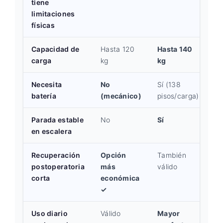
tiene
limitaciones
físicas
Capacidad de
Hasta 120
Hasta 140
carga
kg
kg
Necesita
No
Sí (138
batería
(mecánico)
pisos/carga)
Parada estable
No
Sí
en escalera
Recuperación
Opción
También
postoperatoria
más
válido
corta
económica
✓
Uso diario
Válido
Mayor