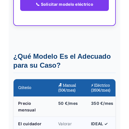
📞 Solicitar modelo eléctrico
¿Qué Modelo Es el Adecuado
para su Caso?
🪑 Manual
⚡ Eléctrico
Criterio
(50€/mes)
(350€/mes)
Precio
50 €/mes
350 €/mes
mensual
El cuidador
Valorar
IDEAL ✓