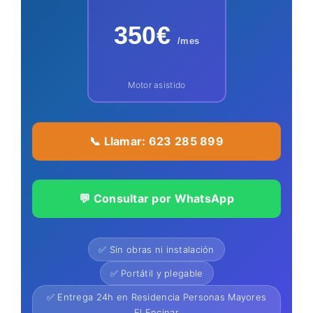
350€
/mes
Motor asistido
📞 Llamar: 623 285 899
💬 Consultar por WhatsApp
✅ Sin obras ni instalación
✅ Portátil y plegable
✅ Entrega 24h en Residencia Personas Mayores
El Encinar