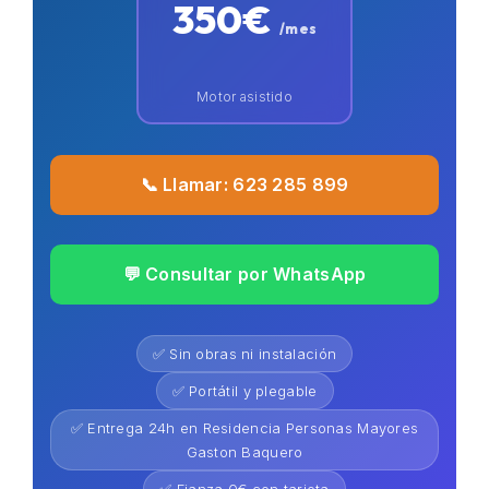
350€
/mes
Motor asistido
📞 Llamar: 623 285 899
💬 Consultar por WhatsApp
✅ Sin obras ni instalación
✅ Portátil y plegable
✅ Entrega 24h en Residencia Personas Mayores
Gaston Baquero