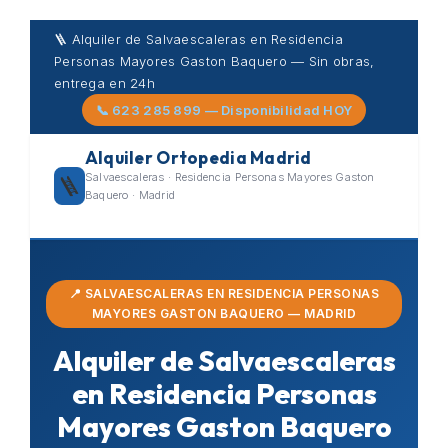
Skip
🪜 Alquiler de Salvaescaleras en Residencia
to
Personas Mayores Gaston Baquero — Sin obras,
content
entrega en 24h
📞 623 285 899 — Disponibilidad HOY
Alquiler Ortopedia Madrid
Salvaescaleras · Residencia Personas Mayores Gaston
🪜
Baquero · Madrid
📍 SALVAESCALERAS EN RESIDENCIA PERSONAS
MAYORES GASTON BAQUERO — MADRID
Alquiler de Salvaescaleras
en Residencia Personas
Mayores Gaston Baquero