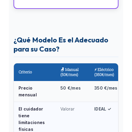
¿Qué Modelo Es el Adecuado
para su Caso?
🪑 Manual
⚡ Eléctrico
Criterio
(50€/mes)
(350€/mes)
Precio
50 €/mes
350 €/mes
mensual
El cuidador
Valorar
IDEAL ✓
tiene
limitaciones
físicas