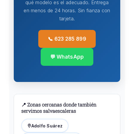
qué modelo es el adecuado. Entrega
en menos de 24 horas. Sin fianza con
tarjeta.
📞 623 285 899
💬 WhatsApp
📍 Zonas cercanas donde también
servimos salvaescaleras
Adolfo Suárez