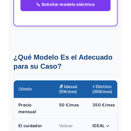
📞 Solicitar modelo eléctrico
¿Qué Modelo Es el Adecuado
para su Caso?
🪑 Manual
⚡ Eléctrico
Criterio
(50€/mes)
(350€/mes)
Precio
50 €/mes
350 €/mes
mensual
El cuidador
Valorar
IDEAL ✓