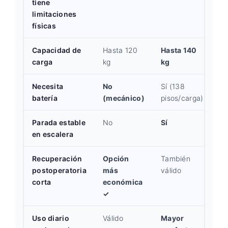
tiene
limitaciones
físicas
Capacidad de
Hasta 120
Hasta 140
carga
kg
kg
Necesita
No
Sí (138
batería
(mecánico)
pisos/carga)
Parada estable
No
Sí
en escalera
Recuperación
Opción
También
postoperatoria
más
válido
corta
económica
✓
Uso diario
Válido
Mayor