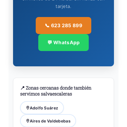
tarjeta.
📞 623 285 899
💬 WhatsApp
📍 Zonas cercanas donde también
servimos salvaescaleras
Adolfo Suárez
Aires de Valdebebas