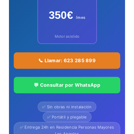
350€
/mes
Motor asistido
📞 Llamar: 623 285 899
💬 Consultar por WhatsApp
✅ Sin obras ni instalación
✅ Portátil y plegable
✅ Entrega 24h en Residencia Personas Mayores
Los Angeles