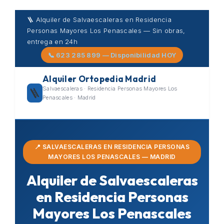
Skip
🪜 Alquiler de Salvaescaleras en Residencia
to
Personas Mayores Los Penascales — Sin obras,
content
entrega en 24h
📞 623 285 899 — Disponibilidad HOY
Alquiler Ortopedia Madrid
Salvaescaleras · Residencia Personas Mayores Los
🪜
Penascales · Madrid
📍 SALVAESCALERAS EN RESIDENCIA PERSONAS
MAYORES LOS PENASCALES — MADRID
Alquiler de Salvaescaleras
en Residencia Personas
Mayores Los Penascales