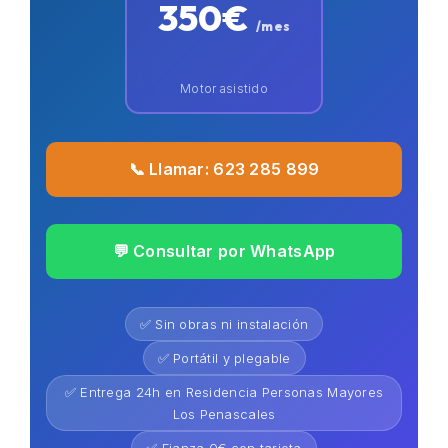
350€
/mes
Motor asistido
📞 Llamar: 623 285 899
💬 Consultar por WhatsApp
✅ Sin obras ni instalación
✅ Portátil y plegable
✅ Entrega 24h en Residencia Personas Mayores
Los Penascales