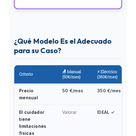
¿Qué Modelo Es el Adecuado
para su Caso?
🪑 Manual
⚡ Eléctrico
Criterio
(50€/mes)
(350€/mes)
Precio
50 €/mes
350 €/mes
mensual
El cuidador
Valorar
IDEAL ✓
tiene
limitaciones
físicas