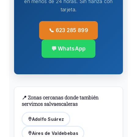
en menos de 24 horas. Sin fianza con
tarjeta.
📞 623 285 899
💬 WhatsApp
📍 Zonas cercanas donde también
servimos salvaescaleras
Adolfo Suárez
Aires de Valdebebas