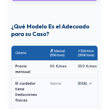
¿Qué Modelo Es el Adecuado
para su Caso?
🪑 Manual
⚡ Eléctrico
Criterio
(50€/mes)
(350€/mes)
Precio
50 €/mes
350 €/mes
mensual
El cuidador
Valorar
IDEAL ✓
tiene
limitaciones
físicas