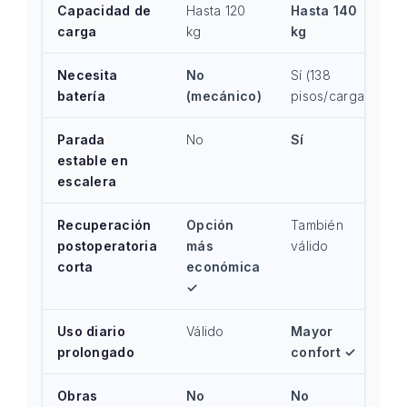
Capacidad de
Hasta 120
Hasta 140
carga
kg
kg
Necesita
No
Sí (138
batería
(mecánico)
pisos/carga)
Parada
No
Sí
estable en
escalera
Recuperación
Opción
También
postoperatoria
más
válido
corta
económica
✓
Uso diario
Válido
Mayor
prolongado
confort ✓
Obras
No
No