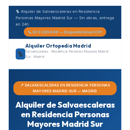
Skip
🪜 Alquiler de Salvaescaleras en Residencia
to
Personas Mayores Madrid Sur — Sin obras, entrega
content
en 24h
📞 623 285 899 — Disponibilidad HOY
Alquiler Ortopedia Madrid
Salvaescaleras · Residencia Personas Mayores Madrid
🪜
Sur · Madrid
📍 SALVAESCALERAS EN RESIDENCIA PERSONAS
MAYORES MADRID SUR — MADRID
Alquiler de Salvaescaleras
en Residencia Personas
Mayores Madrid Sur