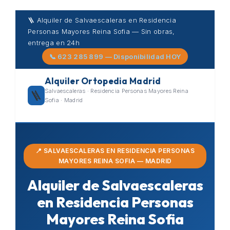
Skip
🪜 Alquiler de Salvaescaleras en Residencia
to
Personas Mayores Reina Sofia — Sin obras,
content
entrega en 24h
📞 623 285 899 — Disponibilidad HOY
Alquiler Ortopedia Madrid
Salvaescaleras · Residencia Personas Mayores Reina
🪜
Sofia · Madrid
📍 SALVAESCALERAS EN RESIDENCIA PERSONAS
MAYORES REINA SOFIA — MADRID
Alquiler de Salvaescaleras
en Residencia Personas
Mayores Reina Sofia