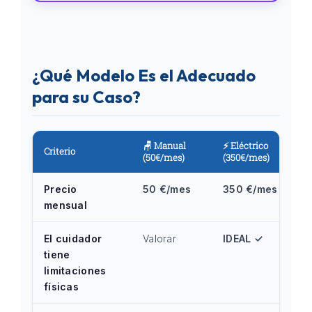
¿Qué Modelo Es el Adecuado
para su Caso?
🪑 Manual
⚡ Eléctrico
Criterio
(50€/mes)
(350€/mes)
Precio
50 €/mes
350 €/mes
mensual
El cuidador
Valorar
IDEAL ✓
tiene
limitaciones
físicas