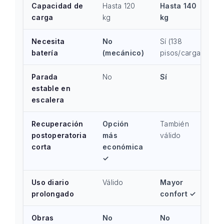
Capacidad de
Hasta 120
Hasta 140
carga
kg
kg
Necesita
No
Sí (138
batería
(mecánico)
pisos/carga)
Parada
No
Sí
estable en
escalera
Recuperación
Opción
También
postoperatoria
más
válido
corta
económica
✓
Uso diario
Válido
Mayor
prolongado
confort ✓
Obras
No
No