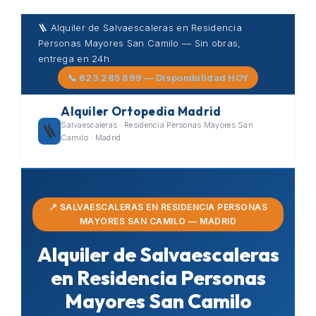
Skip
🪜 Alquiler de Salvaescaleras en Residencia
to
Personas Mayores San Camilo — Sin obras,
content
entrega en 24h
📞 623 285 899 — Disponibilidad HOY
Alquiler Ortopedia Madrid
Salvaescaleras · Residencia Personas Mayores San
🪜
Camilo · Madrid
📍 SALVAESCALERAS EN RESIDENCIA PERSONAS
MAYORES SAN CAMILO — MADRID
Alquiler de Salvaescaleras
en Residencia Personas
Mayores San Camilo