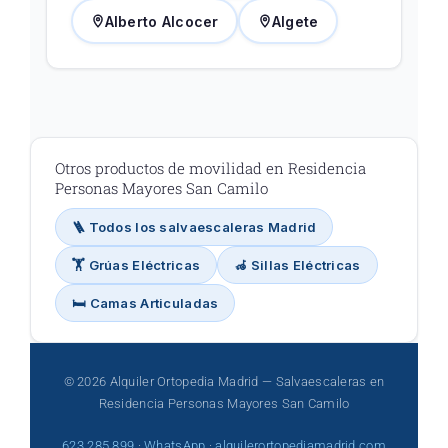
Alberto Alcocer
Algete
Otros productos de movilidad en Residencia
Personas Mayores San Camilo
🪜 Todos los salvaescaleras Madrid
🏋️ Grúas Eléctricas
🦽 Sillas Eléctricas
🛏️ Camas Articuladas
© 2026 Alquiler Ortopedia Madrid — Salvaescaleras en
Residencia Personas Mayores San Camilo
623 285 899
·
WhatsApp
·
alquilerortopediamadrid.com