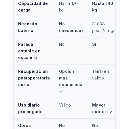
Capacidad de
Hasta 120
Hasta 140
carga
kg
kg
Necesita
No
Sí (138
batería
(mecánico)
pisos/carga)
Parada
No
Sí
estable en
escalera
Recuperación
Opción
También
postoperatoria
más
válido
corta
económica
✓
Uso diario
Válido
Mayor
prolongado
confort ✓
Obras
No
No