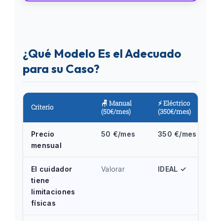
¿Qué Modelo Es el Adecuado
para su Caso?
🪑 Manual
⚡ Eléctrico
Criterio
(50€/mes)
(350€/mes)
Precio
50 €/mes
350 €/mes
mensual
El cuidador
Valorar
IDEAL ✓
tiene
limitaciones
físicas