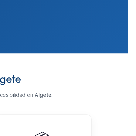
lgete
cesibilidad en
Algete
.