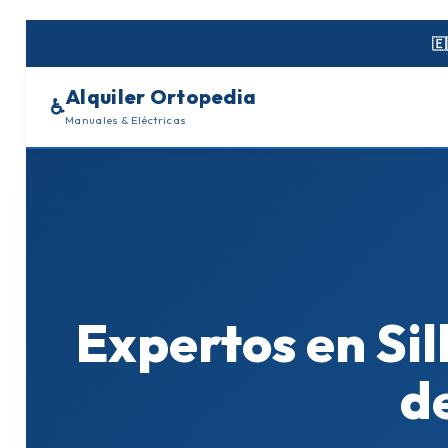
Skip
to
🇪
content
Alquiler Ortopedia
♿
Manuales & Eléctricas
Expertos en Sil
d