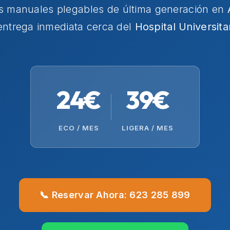
as manuales plegables de última generación en
entrega inmediata cerca del
Hospital Universita
24€
39€
ECO / MES
LIGERA / MES
📞 Reservar Ahora: 623 285 899