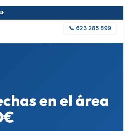
24h
📞 623 285 899
echas en el área
0€