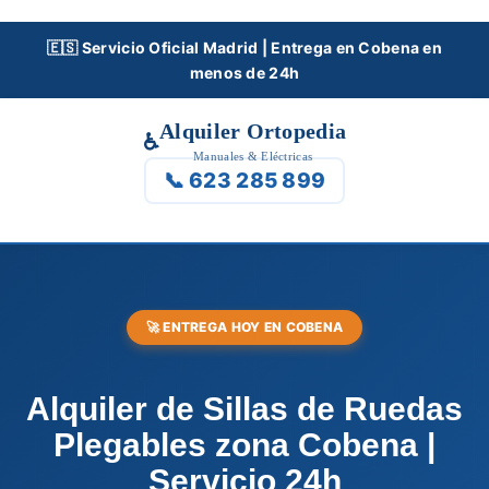
Skip
to
🇪🇸 Servicio Oficial Madrid | Entrega en Cobena en
menos de 24h
content
Alquiler Ortopedia
♿
Manuales & Eléctricas
📞 623 285 899
🚀 ENTREGA HOY EN COBENA
Alquiler de Sillas de Ruedas
Plegables zona Cobena |
Servicio 24h