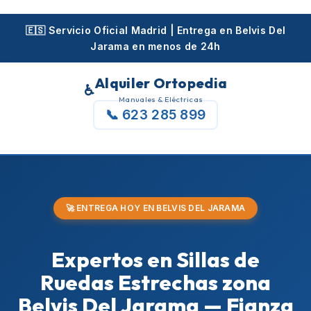
Skip
to
🇪🇸 Servicio Oficial Madrid | Entrega en Belvis Del
Jarama en menos de 24h
content
Alquiler Ortopedia
♿
Manuales & Eléctricas
📞 623 285 899
🚀 ENTREGA HOY EN BELVIS DEL JARAMA
Expertos en Sillas de
Ruedas Estrechas zona
Belvis Del Jarama — Fianza