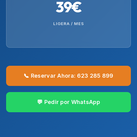
39€
LIGERA / MES
📞 Reservar Ahora: 623 285 899
💬 Pedir por WhatsApp