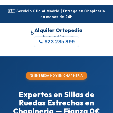
Skip
to
🇪🇸 Servicio Oficial Madrid | Entrega en Chapineria
en menos de 24h
content
Alquiler Ortopedia
♿
Manuales & Eléctricas
📞 623 285 899
🚀 ENTREGA HOY EN CHAPINERIA
Expertos en Sillas de
Ruedas Estrechas en
Chapineria — Fianza 0€