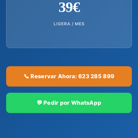
39€
LIGERA / MES
📞 Reservar Ahora: 623 285 899
💬 Pedir por WhatsApp