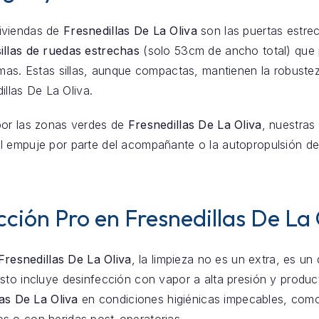
iviendas de
Fresnedillas De La Oliva
son las puertas estre
sillas de ruedas estrechas
(solo 53cm de ancho total) que p
rmas. Estas sillas, aunque compactas, mantienen la robuste
dillas De La Oliva.
por las zonas verdes de
Fresnedillas De La Oliva
, nuestras
 empuje por parte del acompañante o la autopropulsión del 
ción Pro en Fresnedillas De La 
Fresnedillas De La Oliva
, la limpieza no es un extra, es u
sto incluye desinfección con vapor a alta presión y producto
las De La Oliva
en condiciones higiénicas impecables, como 