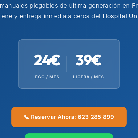
s manuales plegables de última generación en
Fr
iene y entrega inmediata cerca del
Hospital Uni
24€
39€
ECO / MES
LIGERA / MES
📞 Reservar Ahora: 623 285 899