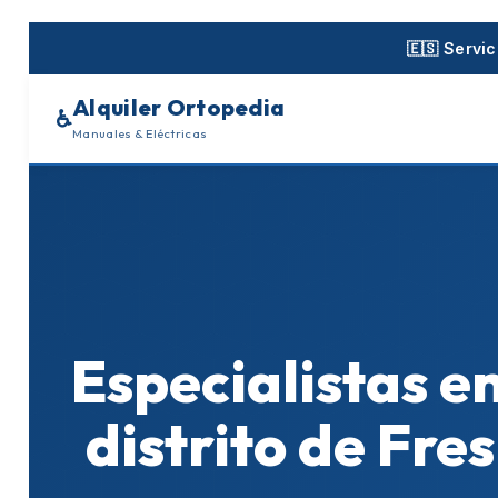
Skip
to
🇪🇸 Servi
content
Alquiler Ortopedia
♿
Manuales & Eléctricas
Especialistas en
distrito de Fre