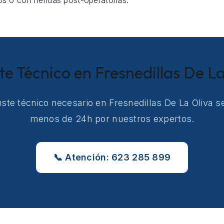
s o con heridas post-operatorias.
te Técnico en Fresnedillas De La
uste técnico necesario en Fresnedillas De La Oliva s
menos de 24h por nuestros expertos.
📞 Atención: 623 285 899