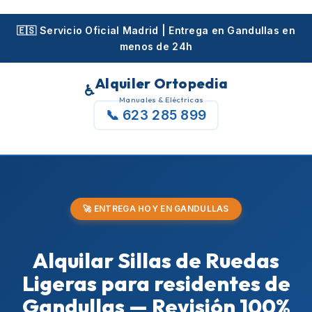
Skip
to
🇪🇸 Servicio Oficial Madrid | Entrega en Gandullas en
menos de 24h
content
Alquiler Ortopedia
♿
Manuales & Eléctricas
📞 623 285 899
🚀 ENTREGA HOY EN GANDULLAS
Alquilar Sillas de Ruedas
Ligeras para residentes de
Gandullas — Revisión 100%