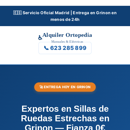
Skip
to
🇪🇸 Servicio Oficial Madrid | Entrega en Grinon en
menos de 24h
content
Alquiler Ortopedia
♿
Manuales & Eléctricas
📞 623 285 899
🚀 ENTREGA HOY EN GRINON
Expertos en Sillas de
Ruedas Estrechas en
Grinon — Fianza 0€